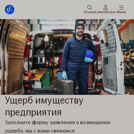
главное
Перейти
меню
к
Искать
Cамообслуж.
Меню
содержанию
Ущерб имуществу
предприятия
Заполните форму заявления о возмещении
ущерба, мы с вами свяжемся.