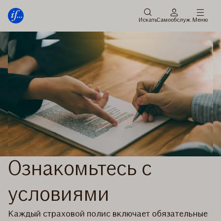
главное
Перейти
меню
к
Искать
Cамообслуж.
Меню
содержанию
Ознакомьтесь с
условиями
Каждый страховой полис включает обязательные