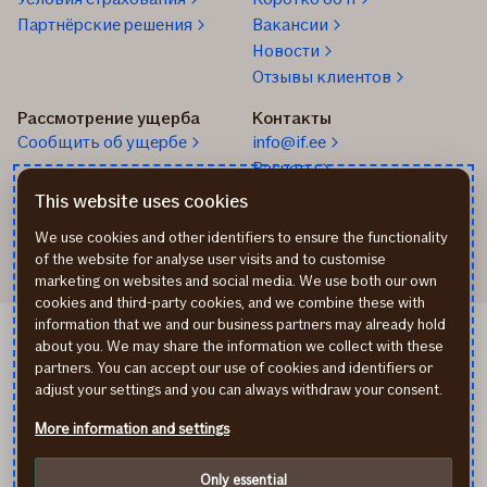
Партнёрские решения
Вакансии
Новости
Отзывы клиентов
Рассмотрение ущерба
Контакты
Cообщить об ущербе
info@if.ee
Расчеты
Телефон страхования
This website uses cookies
24/7
We use cookies and other identifiers to ensure the functionality
of the website for analyse user visits and to customise
marketing on websites and social media. We use both our own
cookies and third-party cookies, and we combine these with
information that we and our business partners may already hold
Cookie-файлы (cookies)
about you. We may share the information we collect with these
Обработка личных данных
partners. You can accept our use of cookies and identifiers or
In English
adjust your settings and you can always withdraw your consent.
Eesti keeles
More information and settings
facebook
youtube
instagram
Bы находитесь на домашней страничке предприятия,
Only essential