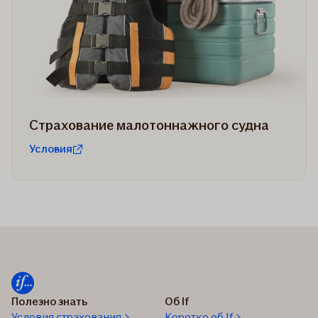
Страхование малотоннажного судна
Условия
Полезно знать
Об If
Условия страхования
Коротко об If