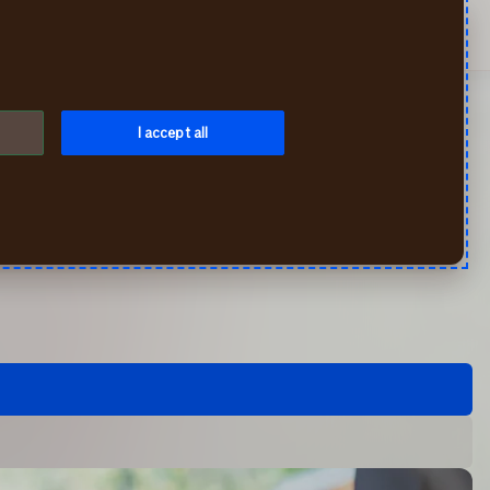
Искать
Cамообслуж.
Меню
I accept all