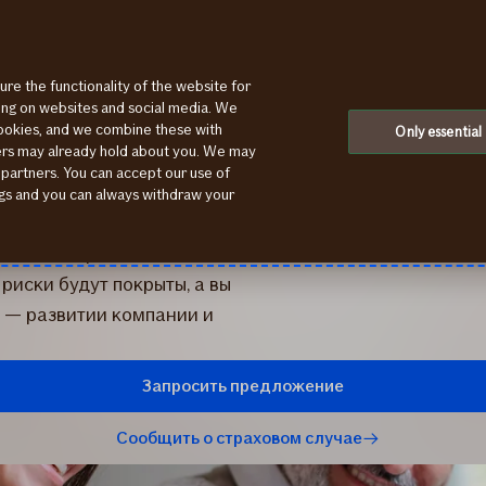
ure the functionality of the website for
ting on websites and social media. We
cookies, and we combine these with
енности
Only essential
ners may already hold about you. We may
 partners. You can accept our use of
ходов, которые могут
ings and you can always withdraw your
ту или партнёру? Мы
и, адаптированные к
риски будут покрыты, а вы
 — развитии компании и
Запросить предложение
Сообщить о страховом случае