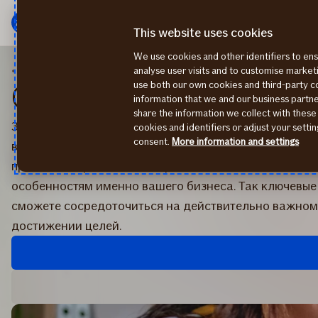
главное
Перейти
меню
к
This website uses cookies
содержанию
We use cookies and other identifiers to ens
Страхование
Страхование ответственности
analyse user visits and to customise marke
use both our own cookies and third-party 
Страхование ответств
information that we and our business part
share the information we collect with these
Защищена ли ваша компания от непредвиденных рас
cookies and identifiers or adjust your sett
consent.
More information and settings
возникнуть, если вы случайно нанесёте ущерб клиен
предлагаем решения по страхованию ответственност
особенностям именно вашего бизнеса. Так ключевые 
сможете сосредоточиться на действительно важном
достижении целей.