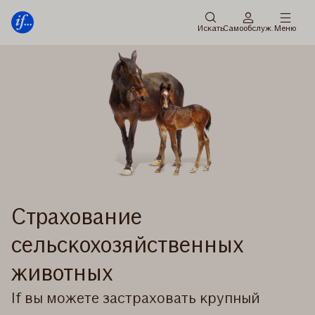
главное
Перейти
меню
к
Искать
Cамообслуж.
Меню
содержанию
Страхование
сельскохозяйственных
животных
If вы можете застраховать крупный