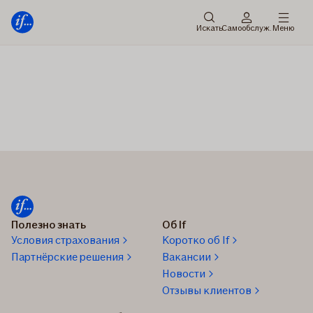
главное
Перейти
меню
к
Искать
Cамообслуж.
Меню
содержанию
Полезно знать
Об If
Условия страхования
Коротко об If
Партнёрские решения
Вакансии
Новости
Отзывы клиентов