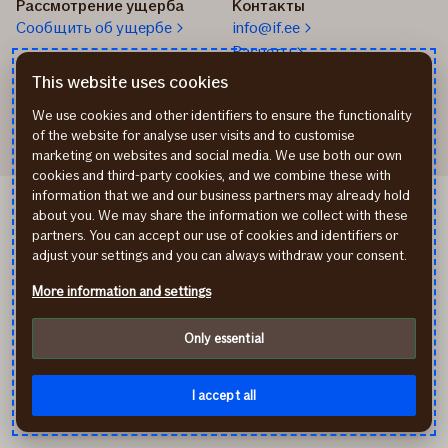
Рассмотрение ущерба
Контакты
Cообщить об ущербе
info@if.ee
Расчеты
Телефон страхования
This website uses cookies
24/7
We use cookies and other identifiers to ensure the functionality
of the website for analyse user visits and to customise
marketing on websites and social media. We use both our own
cookies and third-party cookies, and we combine these with
information that we and our business partners may already hold
Cookie-файлы (cookies)
about you. We may share the information we collect with these
Обработка личных данных
partners. You can accept our use of cookies and identifiers or
In English
adjust your settings and you can always withdraw your consent.
Eesti keeles
More information and settings
facebook
youtube
instagram
Bы находитесь на домашней страничке предприятия,
Only essential
предлагающего финансовую услугу. Перед
заключением договора рекомендуем ознакомиться с
условиями и при необходимости проконсультироваться
I accept all
со специалистом. © If P&C Insurance AS.