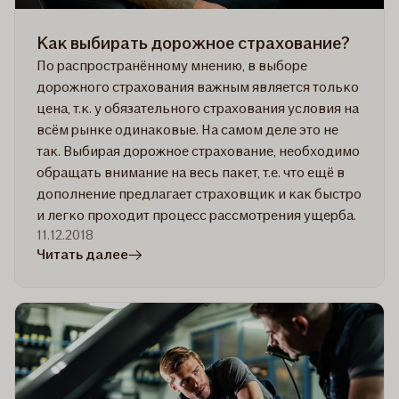
Как выбирать дорожное страхование?
По распространённому мнению, в выборе
дорожного страхования важным является только
цена, т.к. у обязательного страхования условия на
всём рынке одинаковые. На самом деле это не
так. Выбирая дорожное страхование, необходимо
обращать внимание на весь пакет, т.е. что ещё в
дополнение предлагает страховщик и как быстро
и легко проходит процесс рассмотрения ущерба.
11.12.2018
в
Читать далее
статье
Как
выбирать
дорожное
страхование?