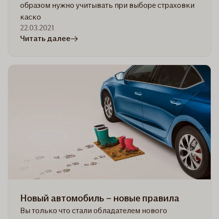
образом нужно учитывать при выборе страховки
каско
22.03.2021
в
Читать далее
статье
6
способов:
как
страхование
каско
поможет
вам
сэкономить
Новый автомобиль – новые правила
Вы только что стали обладателем нового