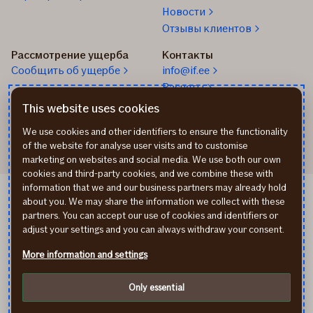
ответственность
Новости
и
Отзывы клиентов
покроет
причиненные
Рассмотрение ущерба
Контакты
расходы?
Cообщить об ущербе
info@if.ee
Расчеты
Телефон страхования
This website uses cookies
24/7
We use cookies and other identifiers to ensure the functionality
of the website for analyse user visits and to customise
marketing on websites and social media. We use both our own
cookies and third-party cookies, and we combine these with
information that we and our business partners may already hold
Cookie-файлы (cookies)
about you. We may share the information we collect with these
Обработка личных данных
partners. You can accept our use of cookies and identifiers or
In English
adjust your settings and you can always withdraw your consent.
Eesti keeles
More information and settings
facebook
youtube
instagram
© If P&C Insurance AS. Bы находитесь на домашней
Only essential
страничке предприятия, предлагающего финансовую
услугу. Перед заключением договора рекомендуем