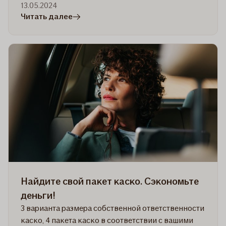
13.05.2024
в
Читать далее
статье
Точечный
ремонт
по
технологии
SMART:
наиболее
разумный
вариант
для
Вашего
автомобиля
Найдите свой пакет каско. Сэкономьте
деньги!
3 варианта размера собственной ответственности
каско, 4 пакета каско в соответствии с вашими