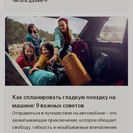
в
Читать далее
статье
Как
выбирать
дорожное
страхование?
Как спланировать гладкую поездку на
машине: 9 важных советов
Отправиться в путешествие на автомобиле – это
захватывающее приключение, которое обещает
свободу, гибкость и незабываемые впечатления.