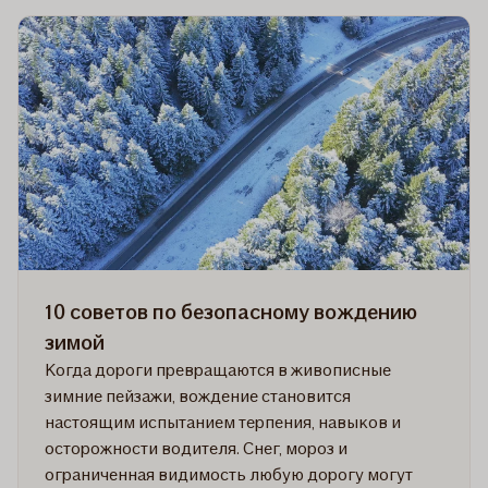
Полезные
советы
для
безопасного
вождения
осенью
10 советов по безопасному вождению
зимой
Когда дороги превращаются в живописные
зимние пейзажи, вождение становится
настоящим испытанием терпения, навыков и
осторожности водителя. Снег, мороз и
ограниченная видимость любую дорогу могут