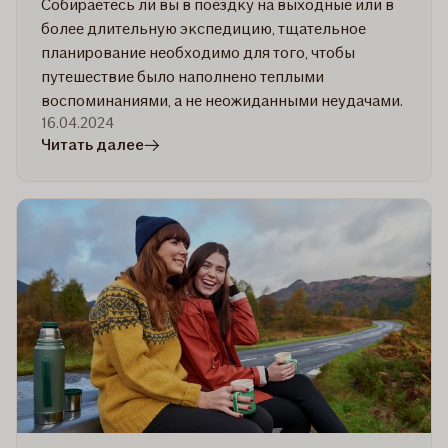
Собираетесь ли вы в поездку на выходные или в
более длительную экспедицию, тщательное
планирование необходимо для того, чтобы
путешествие было наполнено теплыми
воспоминаниями, а не неожиданными неудачами.
16.04.2024
в
Читать далее
статье
Как
спланировать
гладкую
поездку
на
машине:
9
важных
советов