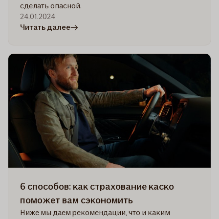
сделать опасной.
24.01.2024
в
Читать далее
статье
10
советов
по
безопасному
вождению
зимой
6 способов: как страхование каско
поможет вам сэкономить
Ниже мы даем рекомендации, что и каким