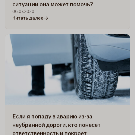
ситуации она может помочь?
06.07.2020
в
Читать далее
статье
Бесплатная
буксировка,
включенная
в
дорожное
страхование
–
в
какой
ситуации
она
может
Если я попаду в аварию из-за
помочь?
неубранной дороги, кто понесет
ответственность и покроет