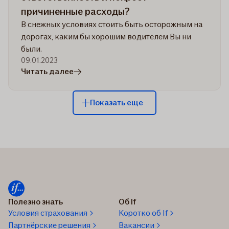
причиненные расходы?
В снежных условиях стоить быть осторожным на
дорогах, каким бы хорошим водителем Вы ни
были.
09.01.2023
в
Читать далее
статье
Если
Показать еще
я
попаду
в
аварию
из-
за
неубранной
дороги,
Полезно знать
Об If
кто
Условия страхования
Коротко об If
понесет
Партнёрские решения
Вакансии