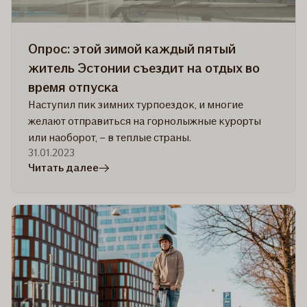
общего
числа
автомобилей.
Опрос: этой зимой каждый пятый
житель Эстонии съездит на отдых во
время отпуска
Наступил пик зимних турпоездок, и многие
желают отправиться на горнолыжные курорты
или наоборот, – в теплые страны.
31.01.2023
в
Читать далее
статье
Опрос:
этой
зимой
каждый
пятый
житель
Эстонии