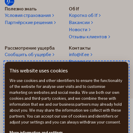
но
Полезно знать
Об If
окажет
Условия страхования
Коротко об If
финансовую
Партнёрские решения
Вакансии
поддержку
Новости
в
Отзывы клиентов
тяжелое
время
Рассмотрение ущерба
Контакты
Cообщить об ущербе
info@if.ee
Расчеты
Телефон страхования
This website uses cookies
24/7
We use cookies and other identifiers to ensure the functionality
of the website for analyse user visits and to customise
marketing on websites and social media. We use both our own
cookies and third-party cookies, and we combine these with
information that we and our business partners may already hold
Cookie-файлы (cookies)
about you. We may share the information we collect with these
Обработка личных данных
partners. You can accept our use of cookies and identifiers or
In English
adjust your settings and you can always withdraw your consent.
Eesti keeles
More information and settings