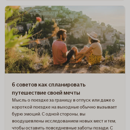
Как
спланировать
гладкую
поездку
на
машине:
9
важных
советов
6 советов как спланировать
путешествие своей мечты
Мысль о поездке за границу в отпуск или даже о
короткой поездке на выходные обычно вызывает
бурю эмоций. С одной стороны, вы
воодушевлены исследованием новых мест и тем,
чтобы оставить повседневные заботы позади. С