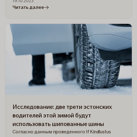
19.10.2023
в
Читать далее
статье
Результаты
опроса:
во
время
путешествий
жители
Эстонии
обращают
основное
внимание
на
цену
Исследование: две трети эстонских
и
водителей этой зимой будут
безопасность
использовать шипованные шины
Согласно данным проведенного If Kindlustus