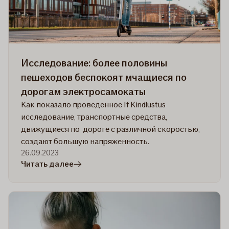
съездит
на
отдых
во
время
Исследование: более половины
отпуска
пешеходов беспокоят мчащиеся по
дорогам электросамокаты
Как показало проведенное If Kindlustus
исследование, транспортные средства,
движущиеся по дороге с различной скоростью,
создают большую напряженность.
26.09.2023
в
Читать далее
статье
Исследование:
более
половины
пешеходов