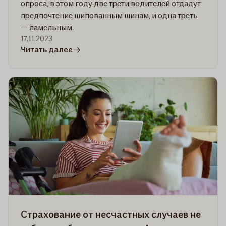
опроса, в этом году две трети водителей отдадут
предпочтение шипованным шинам, и одна треть
— ламельным.
17.11.2023
в
Читать далее
статье
Исследование:
две
трети
эстонских
водителей
этой
зимой
будут
использовать
шипованные
шины
Cтрахование от несчастных случаев не