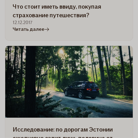
Что стоит иметь ввиду, покупая
страхование
страхование путешествия?
путешествия
–
12.12.2017
в
Читать далее
у
статье
меня
Что
же
стоит
есть
иметь
Европейская
ввиду,
карта
покупая
медицинского
страхование
страхования?
путешествия?
Исследование: по дорогам Эстонии