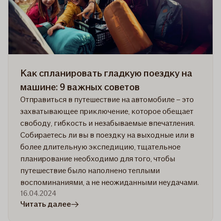
Как спланировать гладкую поездку на
машине: 9 важных советов
Отправиться в путешествие на автомобиле – это
захватывающее приключение, которое обещает
свободу, гибкость и незабываемые впечатления.
Собираетесь ли вы в поездку на выходные или в
более длительную экспедицию, тщательное
планирование необходимо для того, чтобы
путешествие было наполнено теплыми
воспоминаниями, а не неожиданными неудачами.
16.04.2024
в
Читать далее
статье