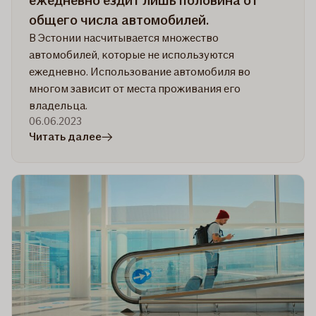
ежедневно ездит лишь половина от
общего числа автомобилей.
В Эстонии насчитывается множество
автомобилей, которые не используются
ежедневно. Использование автомобиля во
многом зависит от места проживания его
владельца.
06.06.2023
в
Читать далее
статье
Исследование:
по
дорогам
Эстонии
ежедневно
ездит
лишь
половина
от