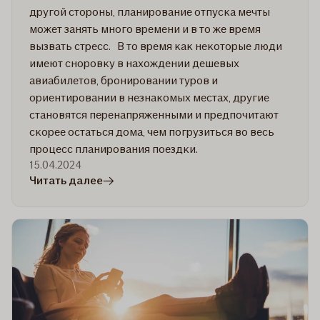
другой стороны, планирование отпуска мечты
может занять много времени и в то же время
вызвать стресс. В то время как некоторые люди
имеют сноровку в нахождении дешевых
авиабилетов, бронировании туров и
ориентировании в незнакомых местах, другие
становятся перенапряженными и предпочитают
скорее остаться дома, чем погрузиться во весь
процесс планирования поездки.
15.04.2024
в
Читать далее
статье
6
советов
как
спланировать
путешествие
своей
мечты