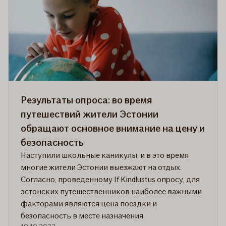
беспокоят
мчащиеся
по
дорогам
электросамокаты
Результаты опроса: во время
путешествий жители Эстонии
обращают основное внимание на цену и
безопасность
Наступили школьные каникулы, и в это время
многие жители Эстонии выезжают на отдых.
Согласно, проведенному If Kindlustus опросу, для
эстонских путешественников наиболее важными
факторами являются цена поездки и
безопасность в месте назначения.