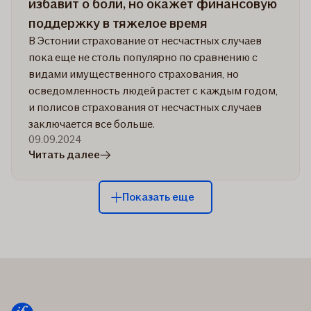
избавит о боли, но окажет финансовую
поддержку в тяжелое время
В Эстонии страхование от несчастных случаев
пока еще не столь популярно по сравнению с
видами имущественного страхования, но
осведомленность людей растет с каждым годом,
и полисов страхования от несчастных случаев
заключается все больше.
09.09.2024
в
Читать далее
статье
Cтрахование
Показать еще
от
несчастных
случаев
не
избавит
о
боли,