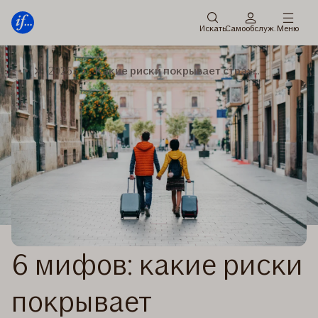
главное
Перейти
меню
к
Искать
Cамообслуж.
Меню
содержанию
2025
Какие риски покрывает страхование поездки
6 мифов: какие риски
покрывает