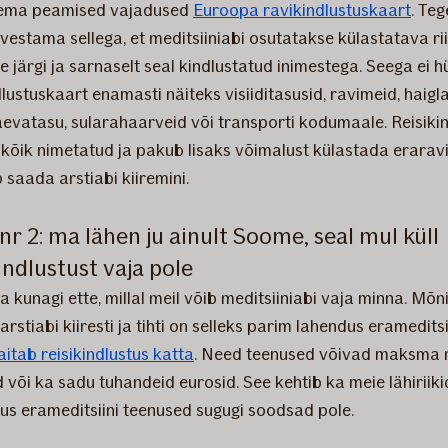
tema peamised vajadused
Euroopa ravikindlustuskaart
. Teg
vestama sellega, et meditsiiniabi osutatakse külastatava rii
 järgi ja sarnaselt seal kindlustatud inimestega. Seega ei h
lustuskaart enamasti näiteks visiiditasusid, ravimeid, haigl
evatasu, sularahaarveid või transporti kodumaale. Reisiki
 kõik nimetatud ja pakub lisaks võimalust külastada eraravi
 saada arstiabi kiiremini.
r 2: ma lähen ju ainult Soome, seal mul küll
indlustust vaja pole
a kunagi ette, millal meil võib meditsiiniabi vaja minna. Mõ
rstiabi kiiresti ja tihti on selleks parim lahendus erameditsii
aitab reisikindlustus katta
. Need teenused võivad maksma 
 või ka sadu tuhandeid eurosid. See kehtib ka meie lähiriiki
kus erameditsiini teenused sugugi soodsad pole.