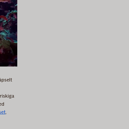
äpselt
riskiga
sed
set
,