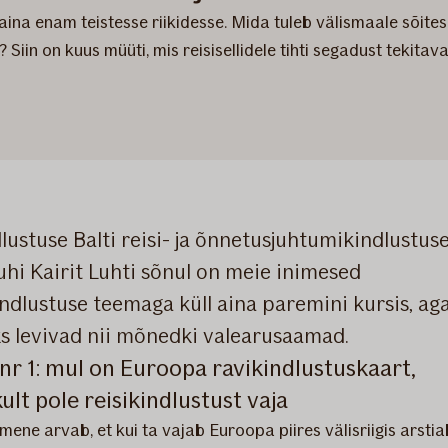
a enam teistesse riikidesse. Mida tuleb välismaale sõites 
 Siin on kuus müüti, mis reisisellidele tihti segadust tekitava
dlustuse Balti reisi- ja õnnetusjuhtumikindlustus
uhi Kairit Luhti sõnul on meie inimesed
indlustuse teemaga küll aina paremini kursis, ag
s levivad nii mõnedki valearusaamad.
nr 1: mul on Euroopa ravikindlustuskaart,
kult pole reisikindlustust vaja
mene arvab, et kui ta vajab Euroopa piires välisriigis arstiabi