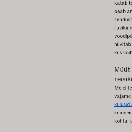
katab 
peab ar
seaduste
ravikind
voodipä
hüvitab
kus võib
Müüt n
reisik
Me ei te
vajame a
kulusid 
kümneid
kohta, 