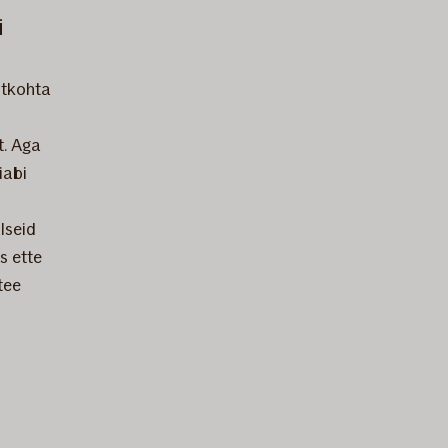
i
ihtkohta
t. Aga
iabi
lseid
s ette
tee