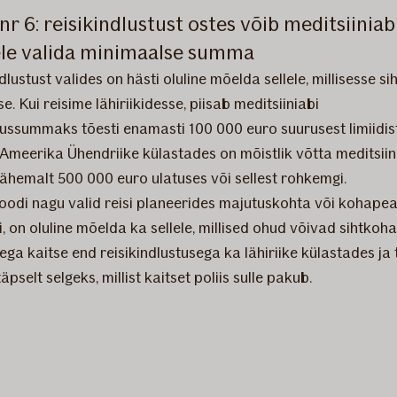
r 6: reisikindlustust ostes võib meditsiiniab
ele valida minimaalse summa
dlustust valides on hästi oluline mõelda sellele, millisesse s
se. Kui reisime lähiriikidesse, piisab meditsiiniabi
tussummaks tõesti enamasti 100 000 euro suurusest limiidis
 Ameerika Ühendriike külastades on mõistlik võtta meditsiin
vähemalt 500 000 euro ulatuses või sellest rohkemgi.
di nagu valid reisi planeerides majutuskohta või kohapea
, on oluline mõelda ka sellele, millised ohud võivad sihtkoha
eega kaitse end reisikindlustusega ka lähiriike külastades ja 
äpselt selgeks, millist kaitset poliis sulle pakub.