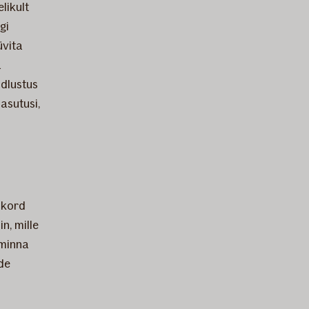
elikult
gi
üvita
a
ndlustus
asutusi,
nikord
n, mille
minna
de