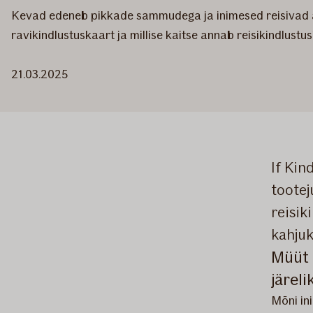
Kevad edeneb pikkade sammudega ja inimesed reisivad ain
ravikindlustuskaart ja millise kaitse annab reisikindlustus?
21.03.2025
If Kin
tootej
reisik
kahjuk
Müüt 
järeli
Mõni ini