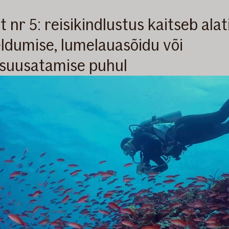
 nr 5: reisikindlustus kaitseb alat
ldumise, lumelauasõidu või
suusatamise puhul