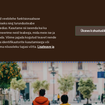
id veebilehe funktsionaalsuse
miseks ning turundusteabe
dias. Kasutame nii iseenda kui ka
Üksnes kohustusli
neerime neid teabega, mida meie ise ja
eada. Võime jagada kogutud teavet nende
a identifikaatorite kasutamisega või
ma nõusoleku tagasi võtta.
Lisateave ja