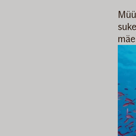
Müüt
suke
mäe