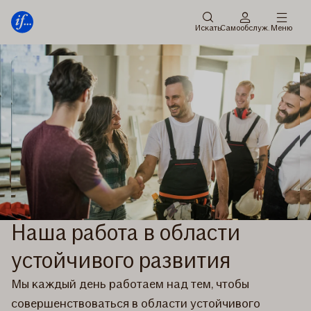
главное
Перейти
меню
к
Искать
Cамообслуж.
Меню
содержанию
Наша работа в области
устойчивого развития
Мы каждый день работаем над тем, чтобы
совершенствоваться в области устойчивого