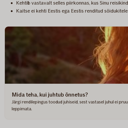
Kehtib vastavalt selles piirkonnas, kus Sinu reisikin
Kaitse ei kehti Eestis ega Eestis renditud sõidukitele
Mida teha, kui juhtub õnnetus?
Järgi rendilepingus toodud juhiseid, sest vastasel juhul ei pru
leppimata.