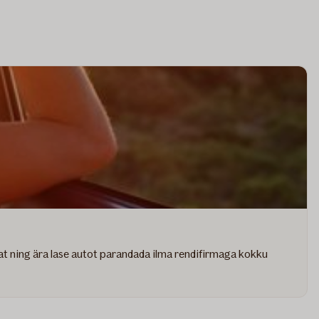
irmat ning ära lase autot parandada ilma rendifirmaga kokku