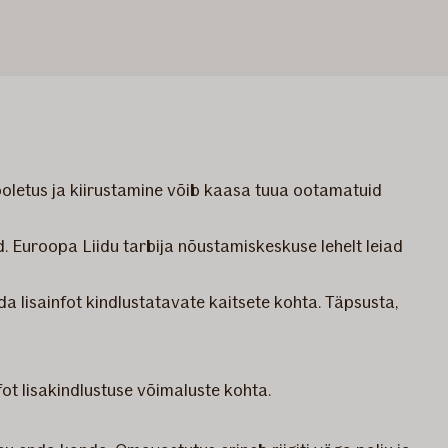
ooletus ja kiirustamine võib kaasa tuua ootamatuid
id. Euroopa Liidu tarbija nõustamiskeskuse lehelt leiad
a lisainfot kindlustatavate kaitsete kohta. Täpsusta,
fot lisakindlustuse võimaluste kohta.