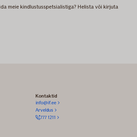
a meie kindlustusspetsialistiga? Helista või kirjuta
Kontaktid
info@if.ee
Arveldus
777 1211