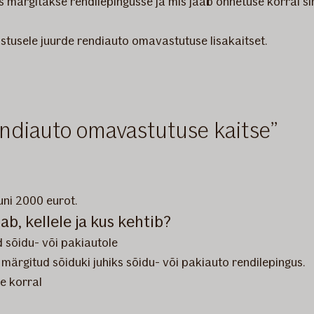
märgitakse rendilepingusse ja mis jääb õnnetuse korral sin
lustusele juurde rendiauto omavastutuse lisakaitset.
rendiauto omavastutuse kaitse
uni 2000 eurot.
b, kellele ja kus kehtib?
d sõidu- või pakiautole
 märgitud sõiduki juhiks sõidu- või pakiauto rendilepingus.
e korral