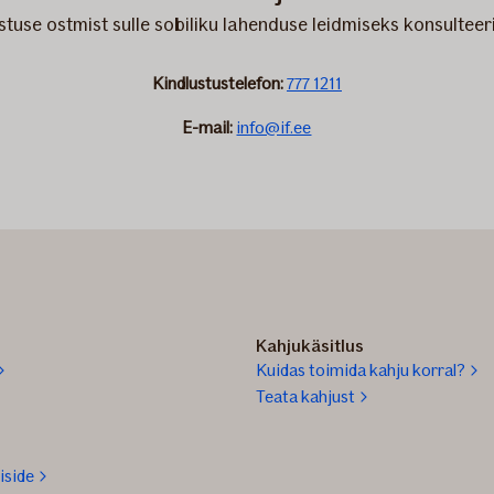
use ostmist sulle sobiliku lahenduse leidmiseks konsulteerid
Kindlustustelefon:
777 1211
E-mail:
info@if.ee
Kahjukäsitlus
Kuidas toimida kahju korral?
Teata kahjust
iside