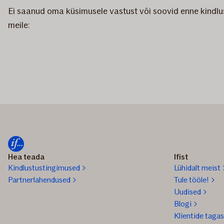
Ei saanud oma küsimusele vastust või soovid enne kindlust
meile:
Hea teada
Ifist
Kindlustustingimused
Lühidalt meist
Partnerlahendused
Tule tööle!
Uudised
Blogi
Klientide tagas