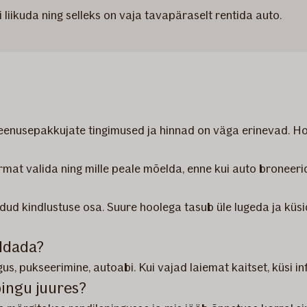
 liikuda ning selleks on vaja tavapäraselt rentida auto.
teenusepakkujate tingimused ja hinnad on väga erinevad. H
firmat valida ning mille peale mõelda, enne kui auto broneer
dud kindlustuse osa. Suure hoolega tasub üle lugeda ja küsid
aldada?
us, pukseerimine, autoabi. Kui vajad laiemat kaitset, küsi in
pingu juures?