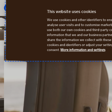
Peamenüü
Edasi
This website uses cookies
We use cookies and other identifiers to ens
Reisikindlustus
Rendiauto omavastutus
analyse user visits and to customise marke
use both our own cookies and third-party 
information that we and our business part
share the information we collect with these
cookies and identifiers or adjust your sett
consent.
More information and settings