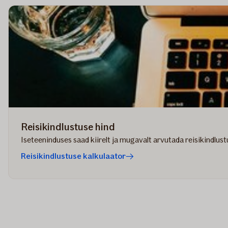
Reisikindlustuse hind
Iseteeninduses saad kiirelt ja mugavalt arvutada reisikindlus
Reisikindlustuse kalkulaator