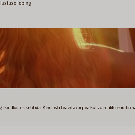
dlustuse leping
ugi kindlustus kehtida. Kindlasti teavita nii pea kui võimalik rendif