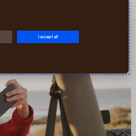
Otsi
Iseteenindus
Menüü
I accept all