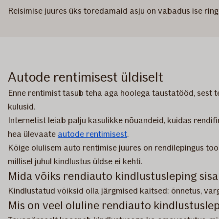
Reisimise juures üks toredamaid asju on vabadus ise ringi
Autode rentimisest üldiselt
Enne rentimist tasub teha aga hoolega taustatööd, sest 
kulusid.
Internetist leiab palju kasulikke nõuandeid, kuidas rendi
hea ülevaate
autode rentimisest
.
Kõige olulisem auto rentimise juures on rendilepingus too
millisel juhul kindlustus üldse ei kehti.
Mida võiks rendiauto kindlustusleping sis
Kindlustatud võiksid olla järgmised kaitsed: õnnetus, varg
Mis on veel oluline rendiauto kindlustusle