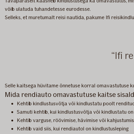
Tavapäraselt kaasneb kindlustusega ka omavastutus, mis 
võib ulatuda tuhandetesse eurodesse.
Selleks, et muretumalt reisi nautida, pakume Ifi reisikind
Ifi 
Selle kaitsega hüvitame õnnetuse korral omavastutuse k
Mida rendiauto omavastutuse kaitse sisalda
Kehtib kindlustusvõtja või kindlustatu poolt renditu
Samuti kehtib, kui kindlustusvõtja või kindlustatu on
Kehtib varguse, röövimise, hävimise või kahjustumis
Kehtib vaid siis, kui rendiautol on kindlustusleping