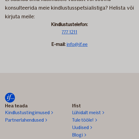
konsulteerida meie kindlustusspetsialistiga? Helista või
kirjuta meile:
Kindlustustelefon:
777 1211
E-mail:
info@if.ee
Hea teada
Ifist
Kindlustustingimused
Lühidalt meist
Partnerlahendused
Tule tööle!
Uudised
Blogi