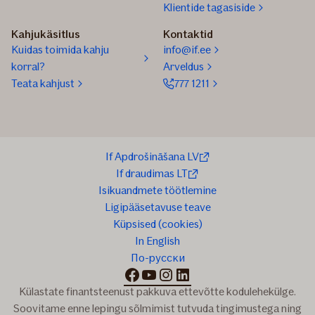
Klientide tagasiside
Kahjukäsitlus
Kontaktid
Kuidas toimida kahju
info@if.ee
korral?
Arveldus
Teata kahjust
777 1211
If Apdrošināšana LV
If draudimas LT
Isikuandmete töötlemine
Ligipääsetavuse teave
Küpsised (cookies)
In English
По-русски
facebook
youtube
instagram
linkedin
Külastate finantsteenust pakkuva ettevõtte kodulehekülge.
Soovitame enne lepingu sõlmimist tutvuda tingimustega ning