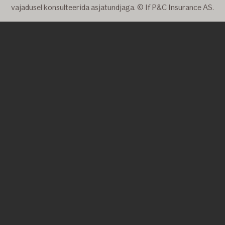
vajadusel konsulteerida asjatundjaga. © If P&C Insurance AS.