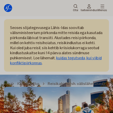
Peamenüü
Edasi
Otsi
Iseteenindus
Menüü
Seoses sõjategevusega Lähis-Idas soovitab
välisministeerium piirkonda mitte reisida ega kasutada
piirkonda läbivat transiiti. Alustades reisi piirkonda,
millel on kehtiv reisihoiatus, reisikindlustus ei kehti.
Kui oled juba reisil, siis kehtib kriisiolukorraga seotud
kindlustuskaitse kuni 14 päeva alates sündmuse
puhkemisest. Loe lähemalt,
kuidas tegutseda, kui viibid
konfliktipiirkonnas
.
Kahjukäsitlus
Reisikahjud (sh. välislähetused)