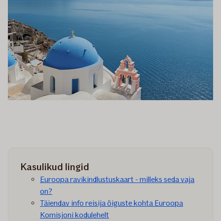
Kasulikud lingid
Euroopa ravikindlustuskaart - milleks seda vaja
on?
Täiendav info reisija õiguste kohta Euroopa
Komisjoni kodulehelt