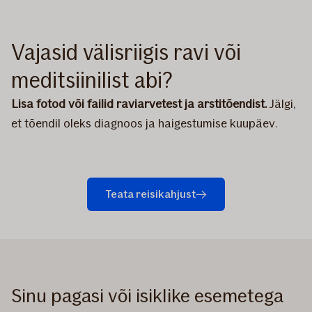
Vajasid välisriigis ravi või
meditsiinilist abi?
Lisa fotod või failid raviarvetest ja arstitõendist.
Jälgi,
et tõendil oleks diagnoos ja haigestumise kuupäev.
Teata reisikahjust
Sinu pagasi või isiklike esemetega