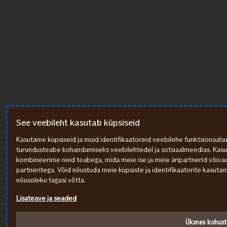
See veebileht kasutab küpsiseid
Kasutame küpsiseid ja muid identifikaatoreid veebilehe funktsionaalsu
turundusteabe kohandamiseks veebilehtedel ja sotsiaalmeedias. Kasut
kombineerime neid teabega, mida meie ise ja meie äripartnerid võiva
partneritega. Võid nõustuda meie küpsiste ja identifikaatorite kasut
nõusoleku tagasi võtta.
Lisateave ja seaded
Üksnes kohust