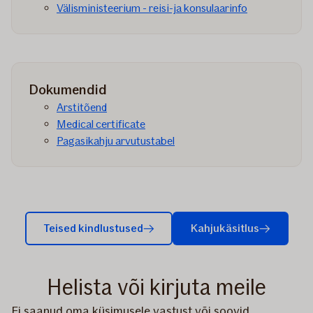
Välisministeerium - reisi-ja konsulaarinfo
Dokumendid
Arstitõend
Medical certificate
Pagasikahju arvutustabel
Teised kindlustused
Kahjukäsitlus
Helista või kirjuta meile
Ei saanud oma küsimusele vastust või soovid