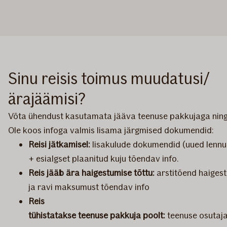
Sinu reisis toimus muudatusi/
ärajäämisi?
Võta ühendust kasutamata jääva teenuse pakkujaga nin
Ole koos infoga valmis lisama järgmised dokumendid:
Reisi jätkamisel:
lisakulude dokumendid (uued lennup
+ esialgset plaanitud kuju tõendav info.
Reis jääb ära haigestumise tõttu:
arstitõend haiges
ja ravi maksumust tõendav info
Reis
tühistatakse teenuse pakkuja poolt:
teenuse osutaj