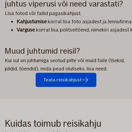
juhtus viperusi või need varastati?
Lisa fotod või failid pagasikahjust.
Kahjustumise
korral lisa foto asjadest ja lennufirm
Varguse
korral lisa politseitõend, nimekiri asjadest
Muud juhtumid reisil?
Kui sul on juhtumiga seotud pilte või muid faile (tšekid,
pildid, tõendid), mida pead oluliseks, lisa need.
Teata reisikahjust
Kuidas toimub reisikahju