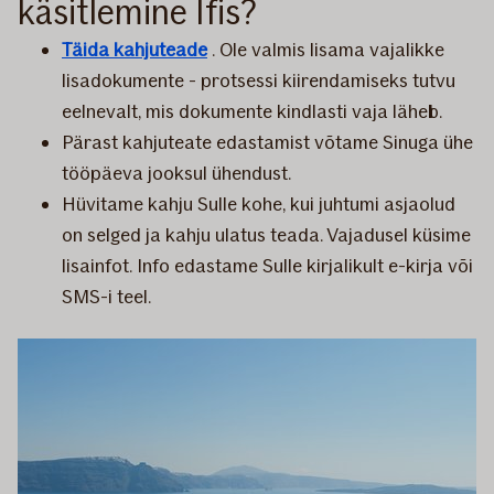
käsitlemine Ifis?
Täida kahjuteade
. Ole valmis lisama vajalikke
lisadokumente - protsessi kiirendamiseks tutvu
eelnevalt, mis dokumente kindlasti vaja läheb.
Pärast kahjuteate edastamist võtame Sinuga ühe
tööpäeva jooksul ühendust.
Hüvitame kahju Sulle kohe, kui juhtumi asjaolud
on selged ja kahju ulatus teada. Vajadusel küsime
lisainfot. Info edastame Sulle kirjalikult e-kirja või
SMS-i teel.​