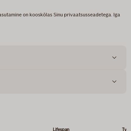
 kasutamine on kooskõlas Sinu privaatsusseadetega. Iga
Lifespan
Type