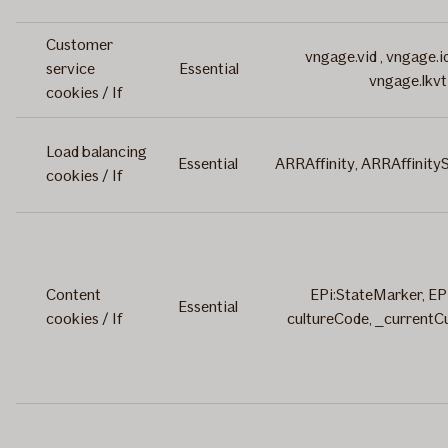
Customer
vngage.vid , vngage.i
service
Essential
vngage.lkvt
cookies / If
Load balancing
Essential
ARRAffinity, ARRAffinit
cookies / If
Content
EPi:StateMarker, EP
Essential
cookies / If
cultureCode, _currentC