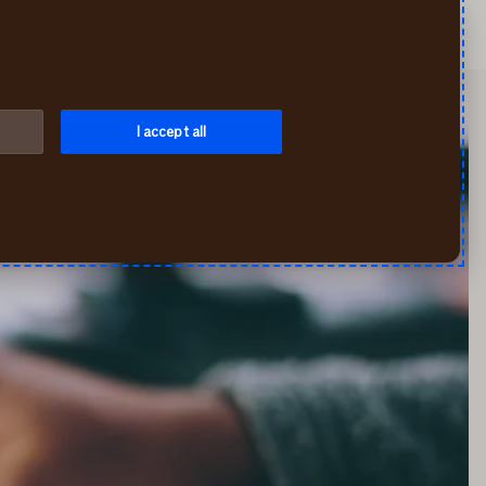
Otsi
Iseteenindus
Menüü
I accept all