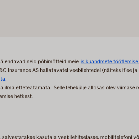
 täiendavad neid põhimõtteid meie
isikuandmete töötlemise
Insurance AS hallatavatel veebilehtedel (näiteks if.ee ja po
ta.
 ilma etteteatamata. Selle lehekülje allosas olev viimase 
amise hetkest.
a salvestatakse kasutaja veebilehitsejasse, mobiiltelefon