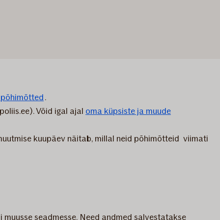
 põhimõtted
.
liis.ee). Võid igal ajal
oma küpsiste ja muude
muutmise kuupäev näitab, millal neid põhimõtteid viimati
i või muusse seadmesse. Need andmed salvestatakse