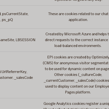
d, psCurrentState,
These are cookies related to our chat
 , ps_pQ
application.
Created by Microsoft Azure and helps 
ySameSite, LBSESSION
direct requests to the correct instance 
load-balanced environments.
EPI cookies are created by Optimizel
(CMS) for anonymous visitor segmentat
to be used for dynamic content on page
i:UrlReferrerKey,
Other cookies (_cultureCode,
ustomer, _salesCode
_currentCustomer, _salesCode) cookies
used to display content on our Employ
Pages platform.
Google Analytics cookies register a uni