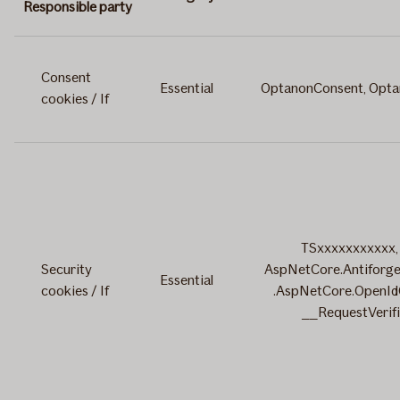
Responsible party
Consent
Essential
OptanonConsent, Opta
cookies / If
TSxxxxxxxxxxx,
Security
AspNetCore.Antiforg
Essential
cookies / If
.AspNetCore.OpenId
__RequestVerif