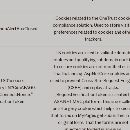
Cookies related to the OneTrust cooki
compliance solution. Used to store visit
nonAlertBoxClosed
preferences related to cookies and oth
trackers.
TS cookies are used to validate domai
cookies and qualifying subdomain cook
to ensure cookies are not modified or f
load balancing. AspNetCore cookies a
 TS01xxxxxx,
used to prevent Cross-Site Request For
ery.LN7Cd5AFAG0:,
(CSRF) and replay attacks.
Connect.Nonce.*,
_RequestVerificationToken is created 
icationToken
ASP.NET MVC platform. This is so-call
anti-forgery cookie which helps to secu
that forms on MyPages get submitted in 
original form. That the forms are not
injected or forged in any way.