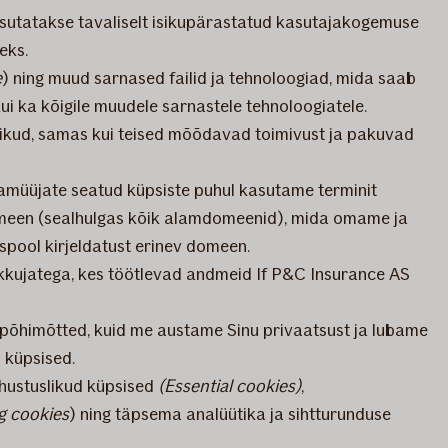
sutatakse tavaliselt isikupärastatud kasutajakogemuse
seks.
e
) ning muud sarnased failid ja tehnoloogiad, mida saab
ui ka kõigile muudele sarnastele tehnoloogiatele.
likud, samas kui teised mõõdavad toimivust ja pakuvad
amüüjate seatud küpsiste puhul kasutame terminit
omeen (sealhulgas kõik alamdomeenid), mida omame ja
spool kirjeldatust erinev domeen.
kujatega, kes töötlevad andmeid If P&C Insurance AS
põhimõtted, kuid me austame Sinu privaatsust ja lubame
d küpsised.
ustuslikud küpsised
(Essential cookies)
,
g cookies
) ning täpsema analüütika ja sihtturunduse