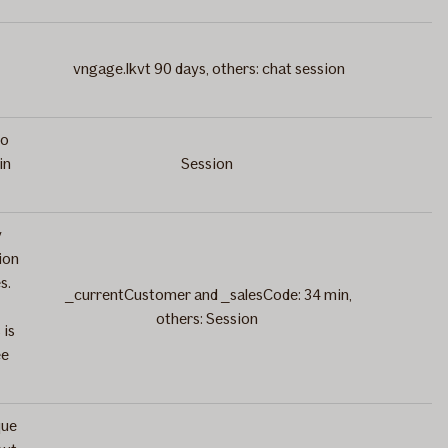
vngage.lkvt 90 days, others: chat session
1
to
in
Session
1
y
ion
s.
_currentCustomer and _salesCode: 34 min,
1
others: Session
 is
ee
que