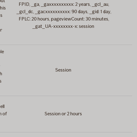
out
FPID, _ga, _gaxxxxxxxxxx: 2 years, _gcl_au,
his
_gcl_dc, _gacxxxxxxxxxx: 90 days, _gid: 1 day,
is
1
FPLC: 20 hours, pageviewCount: 30 minutes,
_gat_UA-xxxxxxxx-x: session
r
le
y
Session
1
gh
s
ell
n of
Session or 2 hours
1