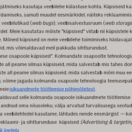
ätmiseks kasutaja veebilehe külastuse kohta. Küpsiseid ka
ldamiseks, samuti muudel eesmärkidel, näiteks reklaamimi
, veebilutikad (
web bugs
), veebisalvestusruum (
web storag
l. Meie kasutatav mõiste "küpsised" viitab nii küpsistele k
le. Mõned küpsised on meie veebilehe toimimiseks hädavaja
id, mis võimaldavad meil pakkuda sihtturundust.
mese osapoole küpsised". Kolmandate osapoolte tehnoloogi
e all peame silmas küpsiseid, mida salvestab mis tahes d
ste all peame silmas küpsiseid, mida salvestab mõni muu ee
, võime jagada kolmanda osapoole tehnoloogia teenusepak
 meie
isikuandmete töötlemise põhimõtetest
.
lduvad selle kolmanda osapoole isikuandmete töötlemise 
led andnud oma nõusoleku, välja arvatud turvalisusega seotu
ma veebilehtedel kasutame, lähtudes nende eesmärgist
—
koh
 reklaami- ja sihtturunduse küpsised
(Advertising & targetin
ik loetelu