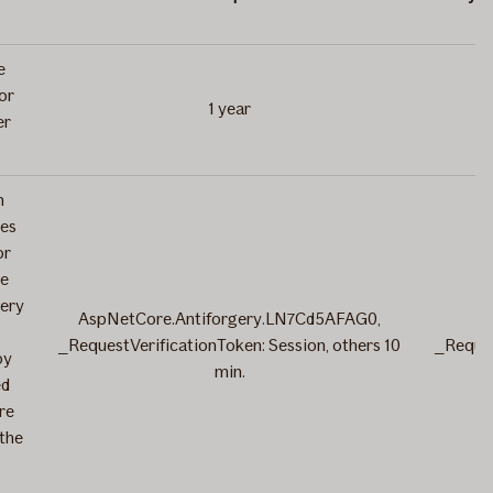
e
or
1 year
1
er
n
ies
or
re
gery
AspNetCore.Antiforgery.LN7Cd5AFAG0,
1
_RequestVerificationToken: Session, others 10
_Reques
by
min.
3
ed
re
the