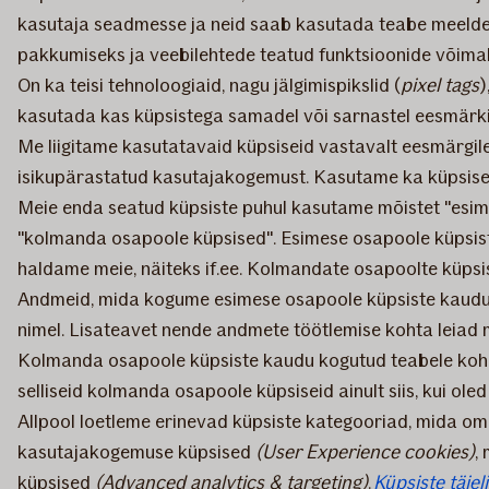
kasutaja seadmesse ja neid saab kasutada teabe meeldej
pakkumiseks ja veebilehtede teatud funktsioonide võima
On ka teisi tehnoloogiaid, nagu jälgimispikslid (
pixel tags
)
kasutada kas küpsistega samadel või sarnastel eesmärkide
Me liigitame kasutatavaid küpsiseid vastavalt eesmärgi
isikupärastatud kasutajakogemust. Kasutame ka küpsise
Meie enda seatud küpsiste puhul kasutame mõistet "esi
"kolmanda osapoole küpsised". Esimese osapoole küpsist
haldame meie, näiteks if.ee. Kolmandate osapoolte küpsi
Andmeid, mida kogume esimese osapoole küpsiste kaudu
nimel. Lisateavet nende andmete töötlemise kohta leiad
Kolmanda osapoole küpsiste kaudu kogutud teabele koha
selliseid kolmanda osapoole küpsiseid ainult siis, kui o
Allpool loetleme erinevad küpsiste kategooriad, mida o
kasutajakogemuse küpsised
(User Experience cookies)
,
küpsised
(Advanced analytics & targeting)
.
Küpsiste täiel