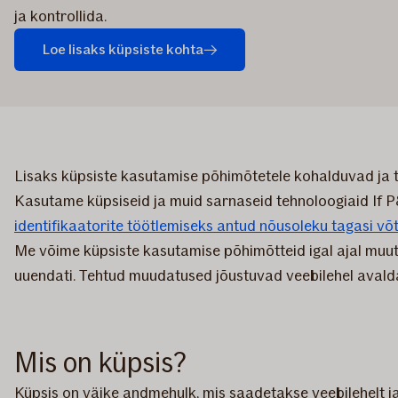
ja kontrollida.
Loe lisaks küpsiste kohta
Lisaks küpsiste kasutamise põhimõtetele kohalduvad ja
Kasutame küpsiseid ja muid sarnaseid tehnoloogiaid If P&C 
identifikaatorite töötlemiseks antud nõusoleku tagasi võt
Me võime küpsiste kasutamise põhimõtteid igal ajal muuta
uuendati. Tehtud muudatused jõustuvad veebilehel avald
Mis on küpsis?
Küpsis on väike andmehulk, mis saadetakse veebilehelt j