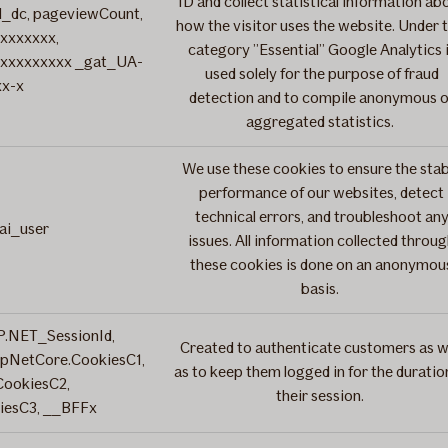
ID and collect statistical information ab
cl_dc, pageviewCount,
how the visitor uses the website. Under t
xxxxxxxx,
category ”Essential” Google Analytics 
xxxxxxxxx _gat_UA-
used solely for the purpose of fraud
xx-x
detection and to compile anonymous o
aggregated statistics.
We use these cookies to ensure the stab
performance of our websites, detect
technical errors, and troubleshoot an
 ai_user
issues. All information collected throu
these cookies is done on an anonymou
basis.
P.NET_SessionId,
Created to authenticate customers as w
spNetCore.CookiesC1,
as to keep them logged in for the duratio
CookiesC2,
their session.
iesC3, __BFFx