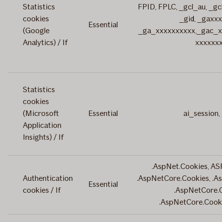
Statistics
FPID, FPLC, _gcl_au, _g
cookies
_gid, _gaxx
Essential
(Google
_ga_xxxxxxxxxx,_gac_x
Analytics) / If
xxxxxx
Statistics
cookies
(Microsoft
Essential
ai_session,
Application
Insights) / If
.AspNet.Cookies, AS
Authentication
.AspNetCore.Cookies, .A
Essential
cookies / If
.AspNetCore.
.AspNetCore.Cook