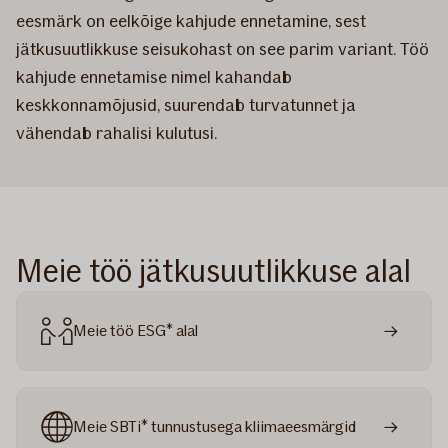
eesmärk on eelkõige kahjude ennetamine, sest
jätkusuutlikkuse seisukohast on see parim variant. Töö
kahjude ennetamise nimel kahandab
keskkonnamõjusid, suurendab turvatunnet ja
vähendab rahalisi kulutusi.
Meie töö jätkusuutlikkuse alal
Meie töö ESG* alal
Meie SBTi* tunnustusega kliimaeesmärgid