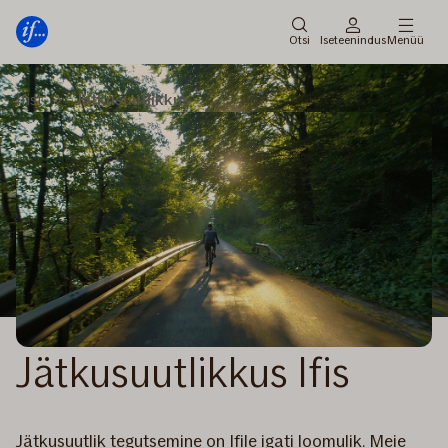
Peamenüü
Edasi
Otsi
Iseteenindus
Menüü
Ifist
Jätkusuutlikkus
Jätkusuutlikkus Ifis
Jätkusuutlik tegutsemine on Ifile igati loomulik. Meie