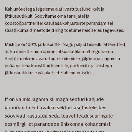
Kahjunõuetega tegeleme alati vastutustundlikult ja
jätkusuutlikult. Soovitame oma tarnijatel ja
koostööpartneritel kasutada kahjustuste parandamisel
säästlikumaid meetodeid ning toetame neid selles tegevuses.
Miski pole 100% jätkusuutlik. Nagu paljud teisedki ettevõtted,
nii ka meie Ifis aina õpime jätkusuutlikumalt tegutsema.
Seetõttu oleme avatud uutele ideedele, jälgime uuringuid ja
püüame teha koostööd klientide, partnerite ja teistega
jätkusuutlikkuse väljakutsete lahendamiseks.
If on valmis jagama kliimaga seotud kahjude
koondandmeid avaliku sektori asutustele, kes
soovivad kasutada seda teavet teadusuuringute
eesmärgil, et parandada ühiskonna kohanemist