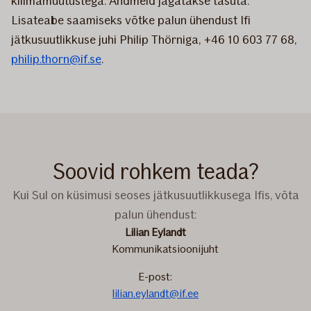
kliimamuutustega. Andmeid jagatakse tasuta.
Lisateabe saamiseks võtke palun ühendust Ifi
jätkusuutlikkuse juhi Philip Thörniga, +46 10 603 77 68,
philip.thorn@if.se
.
Soovid rohkem teada?
Kui Sul on küsimusi seoses jätkusuutlikkusega Ifis, võta
palun ühendust:
Lilian Eylandt
Kommunikatsioonijuht
E-post:
lilian.eylandt@if.ee