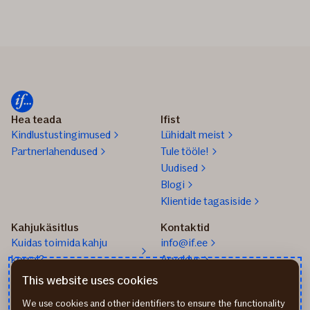
Hea teada
Ifist
Kindlustustingimused
Lühidalt meist
Partnerlahendused
Tule tööle!
Uudised
Blogi
Klientide tagasiside
Kahjukäsitlus
Kontaktid
Kuidas toimida kahju
info@if.ee
korral?
Arveldus
Teata kahjust
777 1211
This website uses cookies
We use cookies and other identifiers to ensure the functionality