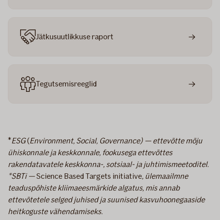
Jätkusuutlikkuse raport
Tegutsemisreeglid
*
ESG
(
Environment, Social, Governance) — ettevõtte mõju
ühiskonnale ja keskkonnale, fookusega ettevõttes
rakendatavatele keskkonna-, sotsiaal- ja juhtimismeetoditel.
*SBTi —
Science Based Targets initiative
, ülemaailmne
teaduspõhiste kliimaeesmärkide algatus, mis annab
ettevõtetele selged juhised ja suunised kasvuhoonegaaside
heitkoguste vähendamiseks.