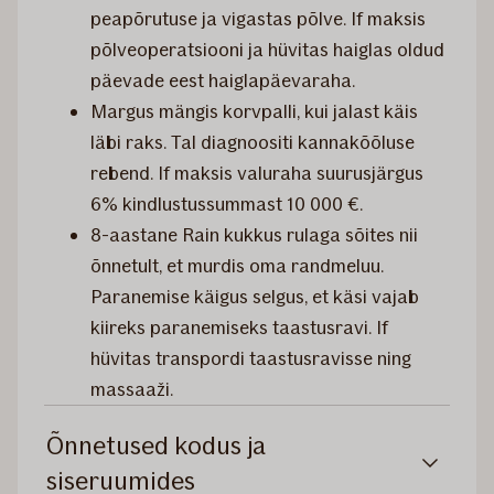
peapõrutuse ja vigastas põlve. If maksis
põlveoperatsiooni ja hüvitas haiglas oldud
päevade eest haiglapäevaraha.
Margus mängis korvpalli, kui jalast käis
läbi raks. Tal diagnoositi kannakõõluse
rebend. If maksis valuraha suurusjärgus
6% kindlustussummast 10 000 €.
8-aastane Rain kukkus rulaga sõites nii
õnnetult, et murdis oma randmeluu.
Paranemise käigus selgus, et käsi vajab
kiireks paranemiseks taastusravi. If
hüvitas transpordi taastusravisse ning
massaaži.
Õnnetused kodus ja
siseruumides