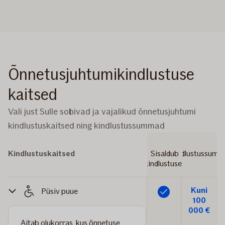
Õnnetusjuhtumikindlustuse
kaitsed
Vali just Sulle sobivad ja vajalikud õnnetusjuhtumi
kindlustuskaitsed ning kindlustussummad
Kindlustuskaitsed
Sisaldub
Kindlustussum
kindlustuses
Kuni
Püsiv puue
Lisatud
100
000 €
Aitab olukorras, kus õnnetuse