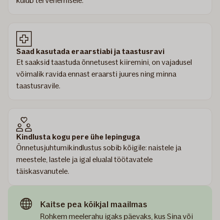
kulub tervenemisele.
Saad kasutada eraarstiabi ja taastusravi
Et saaksid taastuda õnnetusest kiiremini, on vajadusel
võimalik ravida ennast eraarsti juures ning minna
taastusravile.
Kindlusta kogu pere ühe lepinguga
Õnnetusjuhtumikindlustus sobib kõigile: naistele ja
meestele, lastele ja igal elualal töötavatele
täiskasvanutele.
Kaitse pea kõikjal maailmas
Rohkem meelerahu igaks päevaks, kus Sina või