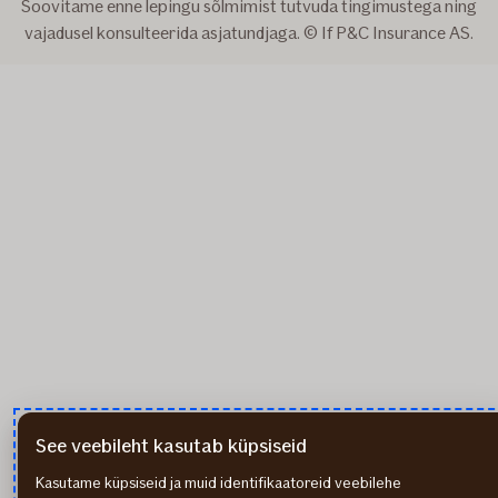
Soovitame enne lepingu sõlmimist tutvuda tingimustega ning
vajadusel konsulteerida asjatundjaga. © If P&C Insurance AS.
See veebileht kasutab küpsiseid
Kasutame küpsiseid ja muid identifikaatoreid veebilehe