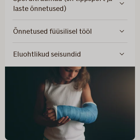
laste õnnetused)
Õnnetused füüsilisel tööl
Eluohtlikud seisundid