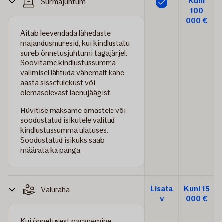
Kuni
Surmajuhtum
Lisatud
100
000 €
Aitab leevendada lähedaste
majandusmuresid, kui kindlustatu
sureb õnnetusjuhtumi tagajärjel.
Soovitame kindlustussumma
valimisel lähtuda vähemalt kahe
aasta sissetulekust või
olemasolevast laenujäägist.
Hüvitise maksame omastele või
soodustatud isikutele
valitud
kindlustussumma ulatuses
.
Soodustatud isikuks saab
määrata ka panga.
Lisata
Kuni 15
Valuraha
v
000 €
Kui õnnetusest paranemine