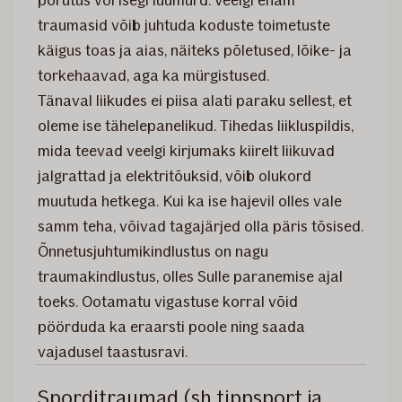
põrutus või isegi luumurd. Veelgi enam
traumasid võib juhtuda koduste toimetuste
käigus toas ja aias, näiteks põletused, lõike- ja
torkehaavad, aga ka mürgistused.
Tänaval liikudes ei piisa alati paraku sellest, et
oleme ise tähelepanelikud. Tihedas liikluspildis,
mida teevad veelgi kirjumaks kiirelt liikuvad
jalgrattad ja elektritõuksid, võib olukord
muutuda hetkega. Kui ka ise hajevil olles vale
samm teha, võivad tagajärjed olla päris tõsised.
Õnnetusjuhtumikindlustus on nagu
traumakindlustus, olles Sulle paranemise ajal
toeks. Ootamatu vigastuse korral võid
pöörduda ka eraarsti poole ning saada
vajadusel taastusravi.
Sporditraumad (sh tippsport ja