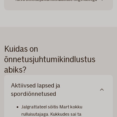
Kuidas on
õnnetusjuhtumikindlustus
abiks?
Aktiivsed lapsed ja
spordiõnnetused
Jalgrattateel sõitis Mart kokku
rulluisutajaga. Kukkudes sai ta