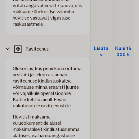
võtab aega vähemalt 7 päeva, siis
maksame ühekordse valuraha
hüvitise vastavalt vigastuse
raskusastmele.
Lisata
Kuni 15
Raviteenus
v
000 €
Olukorras, kus pead kaua ootama
arstiabi järjekorras, annab
raviteenuse kindlustuskaitse
võimaluse minna eraarsti juurde
või vajalikule operatsioonile.
Kaitse kehtib ainult Eestis
pakutavatele raviteenustele.
Hüvitist maksame
kuludokumentide alusel
maksimaalselt kindlustussumma
ulatuses, v.a hambavigastuste