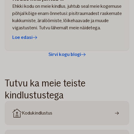
Ehkki kodu on meie kindlus, juhtub seal meie kogemuse
põhjal kõige enam õnnetusi: pisitraumadest raskemate
kukkumiste, äralöömiste, lõikehaavade ja muude
vigastusteni. Tutvu lähemalt meie näidetega.
Loe edasi
Sirvi kogu blogi
Tutvu ka meie teiste
kindlustustega
Kodukindlustus