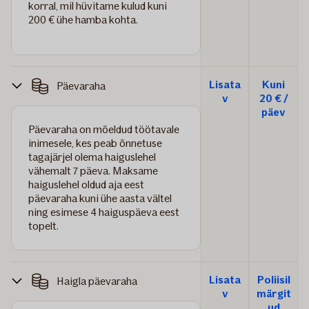
korral, mil hüvitame kulud kuni
200 € ühe hamba kohta.
Lisata
Kuni
Päevaraha
v
20 € /
päev
Päevaraha on mõeldud töötavale
inimesele, kes peab õnnetuse
tagajärjel olema haiguslehel
vähemalt 7 päeva. Maksame
haiguslehel oldud aja eest
päevaraha kuni ühe aasta vältel
ning esimese 4 haiguspäeva eest
topelt.
Lisata
Poliisil
Haigla päevaraha
v
märgit
ud