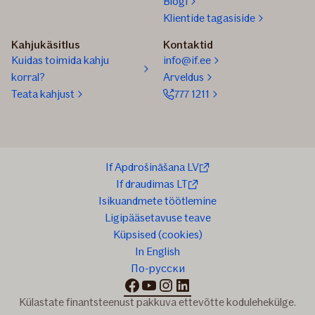
Blogi
Klientide tagasiside
Kahjukäsitlus
Kontaktid
Kuidas toimida kahju
info@if.ee
korral?
Arveldus
Teata kahjust
777 1211
If Apdrošināšana LV
If draudimas LT
Isikuandmete töötlemine
Ligipääsetavuse teave
Küpsised (cookies)
In English
По-русски
facebook
youtube
instagram
linkedin
Külastate finantsteenust pakkuva ettevõtte kodulehekülge.