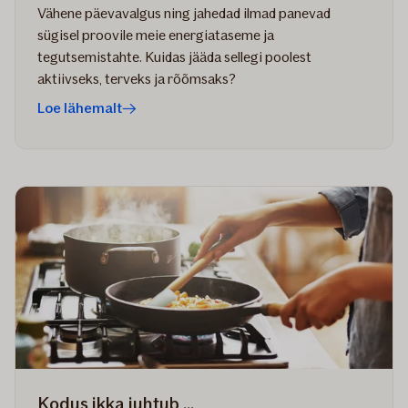
Vähene päevavalgus ning jahedad ilmad panevad
sügisel proovile meie energiataseme ja
tegutsemistahte. Kuidas jääda sellegi poolest
aktiivseks, terveks ja rõõmsaks?
Loe lähemalt
Kodus ikka juhtub ...