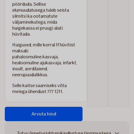
pöörduda. Sellise
elumuudatusega tuleb seista
silmitsi ka ootamatute
väljaminekutega, mida
haigekassa ei pruugi alati
hüvitada.
Haigused, mille korral If hüvitist
maksab:
pahaloomuline kasvaja,
healoomuline ajukasvaja, infarkt,
insult, aordilaiend,
neerupuudulikkus.
Selle kaitse saamiseks võta
meiega ühendust 777 1211.
Arvuta hind
Tutvu õnnetusjuhtumikindlustuse tingimustega