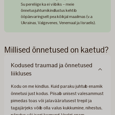
Su pereliige ka ei viibiks – meie
õnnetusjuhtumikindlustus kehtib
ööpäevaringselt pea kõikjal maailmas (v.a
Ukrainas, Valgevenes, Venemaal ja Iisraelis).
Millised õnnetused on kaetud?
Kodused traumad ja õnnetused
liikluses
Kodu on me kindlus. Kuid paraku juhtub enamik
õnnetusi just kodus. Piisab unisest valesammust
pimedas toas või jalavääratusest trepil ja
tagajärjeks võib olla valus kukkumine, nihestus,