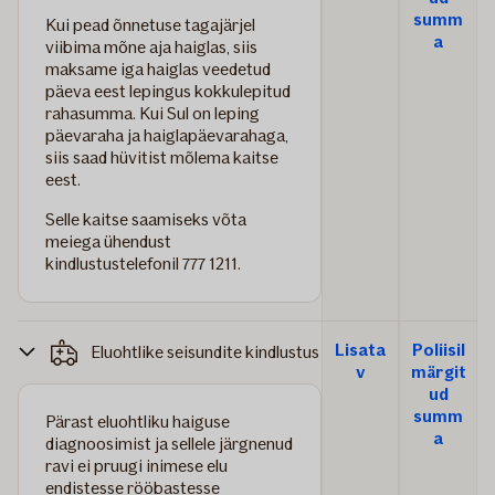
summ
Kui pead õnnetuse tagajärjel
a
viibima mõne aja haiglas, siis
maksame iga haiglas veedetud
päeva eest lepingus kokkulepitud
rahasumma. Kui Sul on leping
päevaraha ja haiglapäevarahaga,
siis saad hüvitist mõlema kaitse
eest.
Selle kaitse saamiseks võta
meiega ühendust
kindlustustelefonil 777 1211.
Lisata
Poliisil
Eluohtlike seisundite kindlustus
v
märgit
ud
summ
Pärast eluohtliku haiguse
a
diagnoosimist ja sellele järgnenud
ravi ei pruugi inimese elu
endistesse rööbastesse