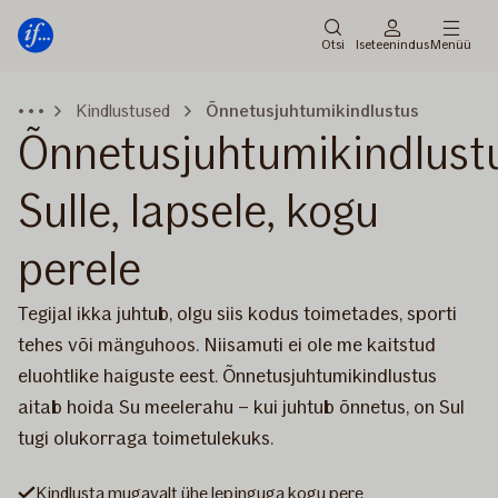
Peamenüü
Edasi
Otsi
Iseteenindus
Menüü
Kindlustused
Õnnetusjuhtumikindlustus
Õnnetusjuhtumikindlust
Sulle, lapsele, kogu
perele
Tegijal ikka juhtub, olgu siis kodus toimetades, sporti
tehes või mänguhoos. Niisamuti ei ole me kaitstud
eluohtlike haiguste eest. Õnnetusjuhtumikindlustus
aitab hoida Su meelerahu – kui juhtub õnnetus, on Sul
tugi olukorraga toimetulekuks.
Kindlusta mugavalt ühe lepinguga kogu pere