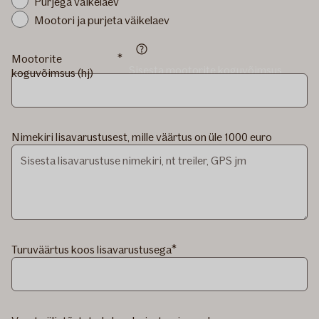
Purjega väikelaev
Mootori ja purjeta väikelaev
Mootorite
Sisesta mootorite koguvõimsus
koguvõimsus (hj)
hobujõududes
Nimekiri lisavarustusest, mille väärtus on üle 1000 euro
Turuväärtus koos lisavarustusega