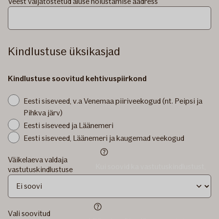
Veest väljatõstetud aluse hoiustamise aadress
Kindlustuse üksikasjad
Kindlustuse soovitud kehtivuspiirkond
Eesti siseveed, v.a Venemaa piiriveekogud (nt. Peipsi ja
Pihkva järv)
Eesti siseveed ja Läänemeri
Eesti siseveed, Läänemeri ja kaugemad veekogud
Väikelaeva valdaja
Kui soovid ka vastutuskindlustust,
vastutuskindlustuse
vali rippmenüüst sobiv
kindlustussumma
kindlustussumma
Vali soovitud