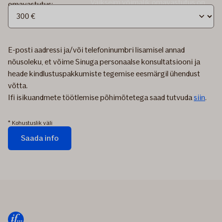
Väikseim võimalik omavastutus on
omavastutus:
300 €
E-posti aadressi ja/või telefoninumbri lisamisel annad
nõusoleku, et võime Sinuga personaalse konsultatsiooni ja
heade kindlustuspakkumiste tegemise eesmärgil ühendust
võtta.
Ifi isikuandmete töötlemise põhimõtetega saad tutvuda
siin
.
* Kohustuslik väli
Saada info
Vormi
saadetakse...