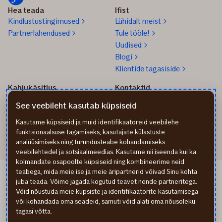
Hea teada
Ifist
Kindlustustingimused
Lühidalt meist
Partnerlahendused
Tule tööle!
Uudised
Blogi
Klientide tagasiside
Kahjukäsitlus
Kontaktid
Kuidas toimida kahju
info@if.ee
See veebileht kasutab küpsiseid
korral?
Arveldus
Teata kahjust
777 1211
Kasutame küpsiseid ja muid identifikaatoreid veebilehe
funktsionaalsuse tagamiseks, kasutajate külastuste
analüüsimiseks ning turundusteabe kohandamiseks
veebilehtedel ja sotsiaalmeedias. Kasutame nii iseenda kui ka
kolmandate osapoolte küpsiseid ning kombineerime neid
teabega, mida meie ise ja meie äripartnerid võivad Sinu kohta
If Apdrošināšana LV
juba teada. Võime jagada kogutud teavet nende partneritega.
If draudimas LT
Võid nõustuda meie küpsiste ja identifikaatorite kasutamisega
Isikuandmete töötlemine
või kohandada oma seadeid, samuti võid alati oma nõusoleku
Ligipääsetavuse teave
tagasi võtta.
Küpsised (cookies)