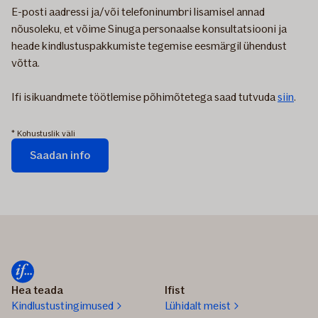
E-posti aadressi ja/või telefoninumbri lisamisel annad
nõusoleku, et võime Sinuga personaalse konsultatsiooni ja
heade kindlustuspakkumiste tegemise eesmärgil ühendust
võtta.
Ifi isikuandmete töötlemise põhimõtetega saad tutvuda
siin
.
* Kohustuslik väli
Saadan info
Vormi
saadetakse...
Hea teada
Ifist
Kindlustustingimused
Lühidalt meist