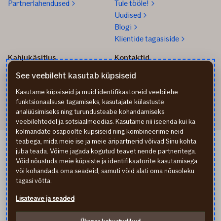
Partnerlahendused
Tule tööle!
Uudised
Blogi
Klientide tagasiside
Kahjukäsitlus
Kontaktid
Kuidas toimida kahju
info@if.ee
See veebileht kasutab küpsiseid
korral?
Arveldus
Teata kahjust
777 1211
Kasutame küpsiseid ja muid identifikaatoreid veebilehe
funktsionaalsuse tagamiseks, kasutajate külastuste
analüüsimiseks ning turundusteabe kohandamiseks
veebilehtedel ja sotsiaalmeedias. Kasutame nii iseenda kui ka
kolmandate osapoolte küpsiseid ning kombineerime neid
teabega, mida meie ise ja meie äripartnerid võivad Sinu kohta
If Apdrošināšana LV
juba teada. Võime jagada kogutud teavet nende partneritega.
If draudimas LT
Võid nõustuda meie küpsiste ja identifikaatorite kasutamisega
Isikuandmete töötlemine
või kohandada oma seadeid, samuti võid alati oma nõusoleku
Ligipääsetavuse teave
tagasi võtta.
Küpsised (cookies)
Lisateave ja seaded
In English
По-русски