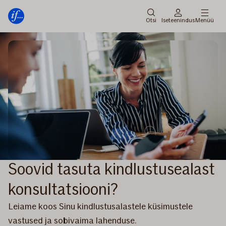
Peamenüü
Edasi
Otsi
Iseteenindus
Menüü
Soovid tasuta kindlustusealast
konsultatsiooni?
Leiame koos Sinu kindlustusalastele küsimustele
vastused ja sobivaima lahenduse.