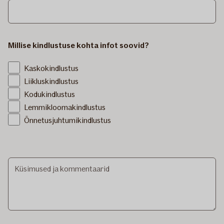
Millise kindlustuse kohta infot soovid?
Kaskokindlustus
Liikluskindlustus
Kodukindlustus
Lemmikloomakindlustus
Õnnetusjuhtumikindlustus