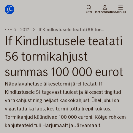
Peamenüü
Edasi
Otsi
Iseteenindus
Menüü
2017
If Kindlustusele teatati 56 tormikahjust summas 100 000 eurot
If Kindlustusele teatati
56 tormikahjust
summas 100 000 eurot
Nädalavahetuse äikesetormi järel teatati If
Kindlustusele 51 tugevast tuulest ja äikesest tingitud
varakahjust ning neljast kaskokahjust. Ühel juhul sai
vigastada ka laps, kes tormi tõttu trepil kukkus.
Tormikahjud küündivad 100 000 euroni. Kõige rohkem
kahjuteateid tuli Harjumaalt ja Järvamaalt.