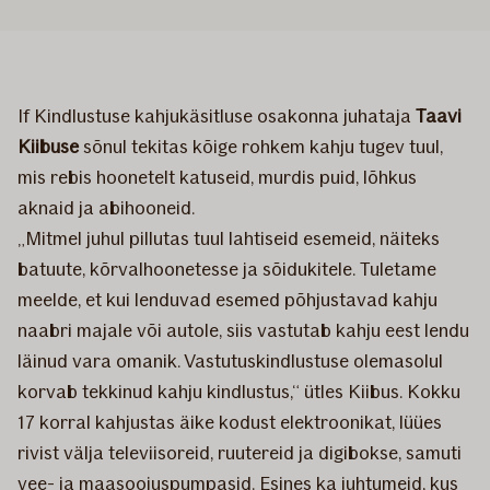
If Kindlustuse kahjukäsitluse osakonna juhataja
Taavi
Kiibuse
sõnul tekitas kõige rohkem kahju tugev tuul,
mis rebis hoonetelt katuseid, murdis puid, lõhkus
aknaid ja abihooneid.
„Mitmel juhul pillutas tuul lahtiseid esemeid, näiteks
batuute, kõrvalhoonetesse ja sõidukitele. Tuletame
meelde, et kui lenduvad esemed põhjustavad kahju
naabri majale või autole, siis vastutab kahju eest lendu
läinud vara omanik. Vastutuskindlustuse olemasolul
korvab tekkinud kahju kindlustus,“ ütles Kiibus. Kokku
17 korral kahjustas äike kodust elektroonikat, lüües
rivist välja televiisoreid, ruutereid ja digibokse, samuti
vee- ja maasoojuspumpasid. Esines ka juhtumeid, kus