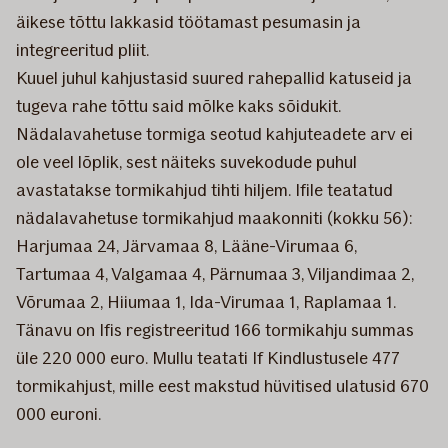
äikese tõttu lakkasid töötamast pesumasin ja
integreeritud pliit.
Kuuel juhul kahjustasid suured rahepallid katuseid ja
tugeva rahe tõttu said mõlke kaks sõidukit.
Nädalavahetuse tormiga seotud kahjuteadete arv ei
ole veel lõplik, sest näiteks suvekodude puhul
avastatakse tormikahjud tihti hiljem. Ifile teatatud
nädalavahetuse tormikahjud maakonniti (kokku 56):
Harjumaa 24, Järvamaa 8, Lääne-Virumaa 6,
Tartumaa 4, Valgamaa 4, Pärnumaa 3, Viljandimaa 2,
Võrumaa 2, Hiiumaa 1, Ida-Virumaa 1, Raplamaa 1.
Tänavu on Ifis registreeritud 166 tormikahju summas
üle 220 000 euro. Mullu teatati If Kindlustusele 477
tormikahjust, mille eest makstud hüvitised ulatusid 670
000 euroni.