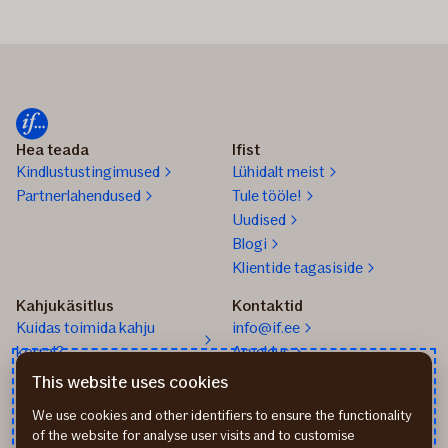
Hea teada
Ifist
Kindlustustingimused
Lühidalt meist
Partnerlahendused
Tule tööle!
Uudised
Blogi
Klientide tagasiside
Kahjukäsitlus
Kontaktid
Kuidas toimida kahju
info@if.ee
korral?
Arveldus
Teata kahjust
777 1211
This website uses cookies
We use cookies and other identifiers to ensure the functionality
of the website for analyse user visits and to customise