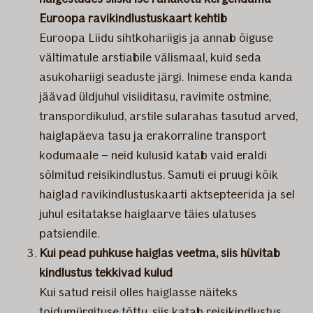
Euroopa ravikindlustuskaart kehtib
Euroopa Liidu sihtkohariigis ja annab õiguse
vältimatule arstiabile välismaal, kuid seda
asukohariigi seaduste järgi. Inimese enda kanda
jäävad üldjuhul visiiditasu, ravimite ostmine,
transpordikulud, arstile sularahas tasutud arved,
haiglapäeva tasu ja erakorraline transport
kodumaale – neid kulusid katab vaid eraldi
sõlmitud reisikindlustus. Samuti ei pruugi kõik
haiglad ravikindlustuskaarti aktsepteerida ja sel
juhul esitatakse haiglaarve täies ulatuses
patsiendile.
Kui pead puhkuse haiglas veetma, siis hüvitab
kindlustus tekkivad kulud
Kui satud reisil olles haiglasse näiteks
toidumürgituse tõttu, siis katab reisikindlustus