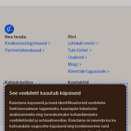
Hea teada
Ifist
Kindlustustingimused
Lühidalt meist
Partnerlahendused
Tule tööle!
Uudised
Blogi
Klientide tagasiside
Kahjukäsitlus
Kontaktid
Kuidas toimida kahju
info@if.ee
See veebileht kasutab küpsiseid
korral?
Arveldus
Teata kahjust
777 1211
Kasutame küpsiseid ja muid identifikaatoreid veebilehe
funktsionaalsuse tagamiseks, kasutajate külastuste
analüüsimiseks ning turundusteabe kohandamiseks
veebilehtedel ja sotsiaalmeedias. Kasutame nii iseenda kui ka
kolmandate osapoolte küpsiseid ning kombineerime neid