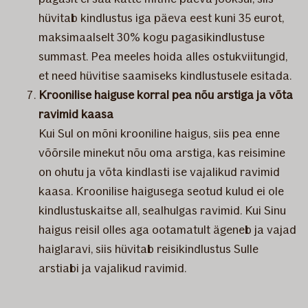
hüvitab kindlustus iga päeva eest kuni 35 eurot,
maksimaalselt 30% kogu pagasikindlustuse
summast. Pea meeles hoida alles ostukviitungid,
et need hüvitise saamiseks kindlustusele esitada.
Kroonilise haiguse korral pea nõu arstiga ja võta
ravimid kaasa
Kui Sul on mõni krooniline haigus, siis pea enne
võõrsile minekut nõu oma arstiga, kas reisimine
on ohutu ja võta kindlasti ise vajalikud ravimid
kaasa. Kroonilise haigusega seotud kulud ei ole
kindlustuskaitse all, sealhulgas ravimid. Kui Sinu
haigus reisil olles aga ootamatult ägeneb ja vajad
haiglaravi, siis hüvitab reisikindlustus Sulle
arstiabi ja vajalikud ravimid.