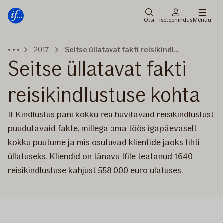
Peamenüü
Edasi
Otsi
Iseteenindus
Menüü
2017
Seitse üllatavat fakti reisikindlustuse kohta
Seitse üllatavat fakti
reisikindlustuse kohta
If Kindlustus pani kokku rea huvitavaid reisikindlustust
puudutavaid fakte, millega oma töös igapäevaselt
kokku puutume ja mis osutuvad klientide jaoks tihti
üllatuseks. Kliendid on tänavu Ifile teatanud 1640
reisikindlustuse kahjust 558 000 euro ulatuses.