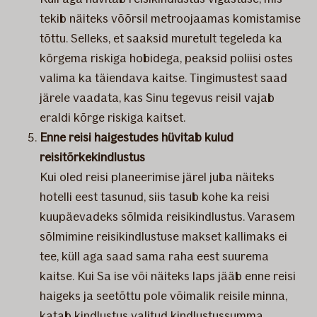
tekib näiteks võõrsil metroojaamas komistamise
tõttu. Selleks, et saaksid muretult tegeleda ka
kõrgema riskiga hobidega, peaksid poliisi ostes
valima ka täiendava kaitse. Tingimustest saad
järele vaadata, kas Sinu tegevus reisil vajab
eraldi kõrge riskiga kaitset.
Enne reisi haigestudes hüvitab kulud
reisitõrkekindlustus
Kui oled reisi planeerimise järel juba näiteks
hotelli eest tasunud, siis tasub kohe ka reisi
kuupäevadeks sõlmida reisikindlustus. Varasem
sõlmimine reisikindlustuse makset kallimaks ei
tee, küll aga saad sama raha eest suurema
kaitse. Kui Sa ise või näiteks laps jääb enne reisi
haigeks ja seetõttu pole võimalik reisile minna,
katab kindlustus valitud kindlustussumma