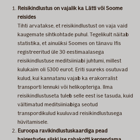
​Reisikindlustus on vajalik ka Lätti või Soome
reisides
Tihti arvatakse, et reisikindlustust on vaja vaid
kaugemate sihtkohtade puhul. Tegelikult näitab
statistika, et ainuüksi Soomes on tänavu Ifis
registreeritud üle 30 eestimaalasega
reisikindlustuse meditsiiniabi juhtumi, millest
kulukaim oli 5300 eurot. Eriti suureks osutuvad
kulud, kui kannatanu vajab ka erakorralist
transporti lennuki või helikopteriga. Ilma
reisikindlustuseta tuleb selle eest ise tasuda, kuid
vältimatud meditsiiniabiga seotud
transpordikulud kuuluvad reisikindlustusega
hüvitamisele.
Euroopa ravikindlustuskaardiga pead
haigestudes siiski ise rahakotti kergendama