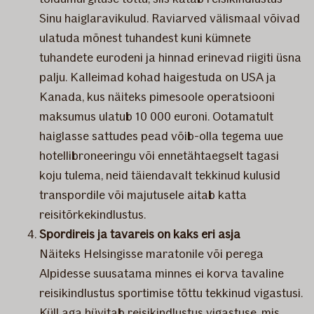
Sinu haiglaravikulud. Raviarved välismaal võivad
ulatuda mõnest tuhandest kuni kümnete
tuhandete eurodeni ja hinnad erinevad riigiti üsna
palju. Kalleimad kohad haigestuda on USA ja
Kanada, kus näiteks pimesoole operatsiooni
maksumus ulatub 10 000 euroni. Ootamatult
haiglasse sattudes pead võib-olla tegema uue
hotellibroneeringu või ennetähtaegselt tagasi
koju tulema, neid täiendavalt tekkinud kulusid
transpordile või majutusele aitab katta
reisitõrkekindlustus.
Spordireis ja tavareis on kaks eri asja
Näiteks Helsingisse maratonile või perega
Alpidesse suusatama minnes ei korva tavaline
reisikindlustus sportimise tõttu tekkinud vigastusi.
Küll aga hüvitab reisikindlustus vigastuse, mis