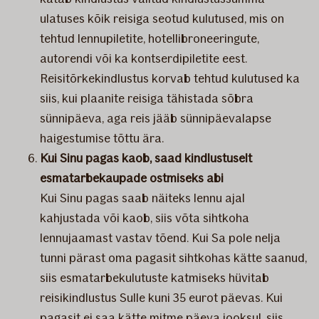
ulatuses kõik reisiga seotud kulutused, mis on
tehtud lennupiletite, hotellibroneeringute,
autorendi või ka kontserdipiletite eest.
Reisitõrkekindlustus korvab tehtud kulutused ka
siis, kui plaanite reisiga tähistada sõbra
sünnipäeva, aga reis jääb sünnipäevalapse
haigestumise tõttu ära.
Kui Sinu pagas kaob, saad kindlustuselt
esmatarbekaupade ostmiseks abi
Kui Sinu pagas saab näiteks lennu ajal
kahjustada või kaob, siis võta sihtkoha
lennujaamast vastav tõend. Kui Sa pole nelja
tunni pärast oma pagasit sihtkohas kätte saanud,
siis esmatarbekulutuste katmiseks hüvitab
reisikindlustus Sulle kuni 35 eurot päevas. Kui
pagasit ei saa kätte mitme päeva jooksul, siis