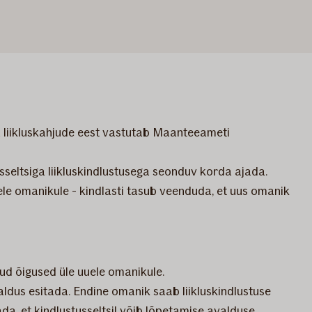
 ka liikluskahjude eest vastutab Maanteeameti
seltsiga liikluskindlustusega seonduv korda ajada.
ele omanikule - kindlasti tasub veenduda, et uus omanik
tud õigused üle uuele omanikule.
valdus esitada. Endine omanik saab liikluskindlustuse
ada, et kindlustusseltsil võib lõpetamise avalduse