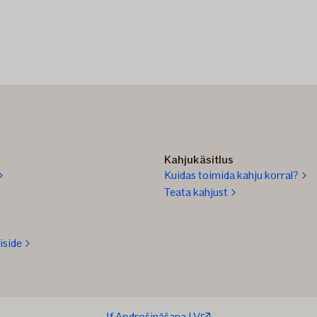
Kahjukäsitlus
Kuidas toimida kahju korral?
Teata kahjust
iside
If Apdrošināšana LV