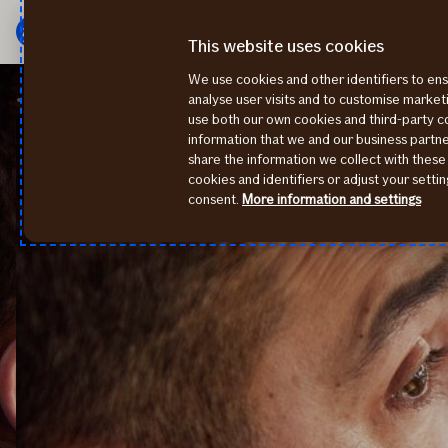
Peamenüü
Edasi
This website uses cookies
We use cookies and other identifiers to ens
Liikluskindlustus
Liikluskindlustuse lõpetamine
analyse user visits and to customise marke
use both our own cookies and third-party 
information that we and our business part
share the information we collect with these
cookies and identifiers or adjust your sett
consent.
More information and settings