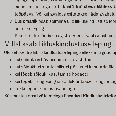
menetlemine aega võtta
kuni 2 tööpäeva
.
Näiteks:
k
tööpäeval. Või kui avaldus esitatakse nädalavahetuse
Uus omanik
peab sõlmima uue liikluskindlustuse lep
omaniku leping.
Peale sõiduki ümber-registreerimist saab ainult uu
Millal saab liikluskindlustuse leping
Üldiselt kehtib liikluskindlustuse leping selleks märgitud
kui sõiduk on hävinenud või varastatud;
kui sõidukit ei saa tehnilistel põhjustel kasutada üle
kui lõpeb sõiduki kasutamise hooaeg;
kui lõpeb liisingleping ja sõiduk antakse liisingule ta
kokkuleppel kindlustusandjaga.
Küsimuste korral võta meiega ühendust Kindlustustelefo