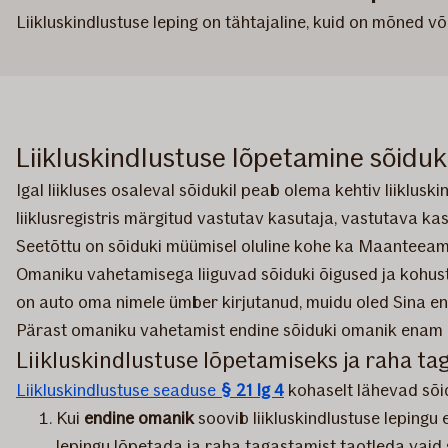
Liikluskindlustuse leping on tähtajaline, kuid on mõned võ
Liikluskindlustuse lõpetamine sõiduk
Igal liikluses osaleval sõidukil peab olema kehtiv liiklus
liiklusregistris märgitud vastutav kasutaja, vastutava ka
Seetõttu on sõiduki müümisel oluline kohe ka Maanteeame
Omaniku vahetamisega liiguvad sõiduki õigused ja kohustu
on auto oma nimele ümber kirjutanud, muidu oled Sina endi
Pärast omaniku vahetamist endine sõiduki omanik enam keh
Liikluskindlustuse lõpetamiseks ja raha ta
Liikluskindlustuse seaduse
§ 21 lg 4
kohaselt lähevad sõidu
Kui
endine omanik
soovib liikluskindlustuse lepingu 
lepingu lõpetada ja raha tagastamist taotleda vaid