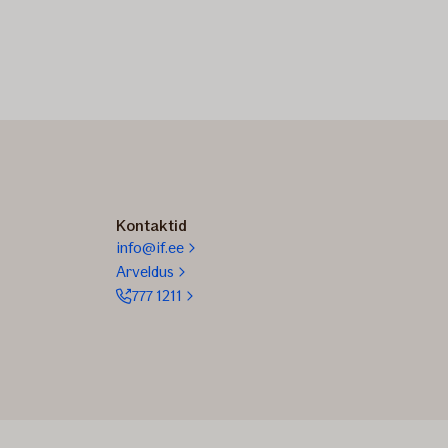
Kontaktid
info@if.ee
Arveldus
777 1211