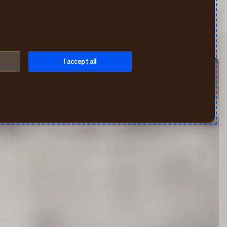
Otsi
Iseteenindus
Menüü
I accept all