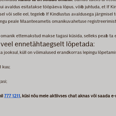
ui avaldus esitatakse tööpäeva lõpus, võib juhtuda, et If K
l või selle eel, tegeleb If Kindlustus avaldusega järgmisel 
ingu peale Maanteeametis omanikuvahetuse registreerimist,
s omanik ettemakstud makse tagasi küsida, selleks peab ta
u veel ennetähtaegselt lõpetada:
 aja jooksul, küll on võimalused erandkorras lepingu lõpetam
 1 kuu;
gasi;
nil
777 1211
, küsi nõu meie aktiivses chat aknas või saada e-