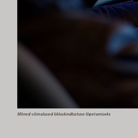
Mõned võimalused liikluskindlustuse lõpetamiseks