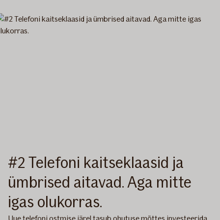
#2 Telefoni kaitseklaasid ja
ümbrised aitavad. Aga mitte
igas olukorras.
Uue telefoni ostmise järel tasub ohutuse mõttes investeerida