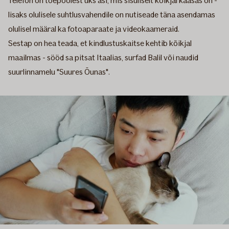
Telefon on tõepoolest üks asi, mis sisuliselt kõikjal kaasas on -
lisaks olulisele suhtlusvahendile on nutiseade täna asendamas
olulisel määral ka fotoaparaate ja videokaameraid.
Sestap on hea teada, et kindlustuskaitse kehtib kõikjal
maailmas - sööd sa pitsat Itaalias, surfad Balil või naudid
suurlinnamelu "Suures Õunas".