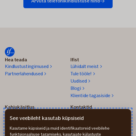
Arvuta telefonikindlustuse hind
Hea teada
Ifist
Kindlustustingimused
Lühidalt meist
Partnerlahendused
Tule tööle!
Uudised
Blogi
Klientide tagasiside
Kahjukäsitlus
Kontaktid
Kuidas toimida kahju
info@if.ee
See veebileht kasutab küpsiseid
korral?
Arveldus
Teata kahjust
777 1211
Kasutame küpsiseid ja muid identifikaatoreid veebilehe
funktsionaalsuse tagamiseks, kasutajate külastuste