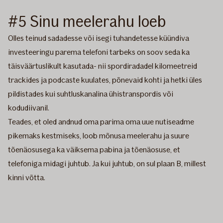
#5 Sinu meelerahu loeb
Olles teinud sadadesse või isegi tuhandetesse küündiva
investeeringu parema telefoni tarbeks on soov seda ka
täisväärtuslikult kasutada- nii spordiradadel kilomeetreid
trackides ja podcaste kuulates, põnevaid kohti ja hetki üles
pildistades kui suhtluskanalina ühistranspordis või
kodudiivanil.
Teades, et oled andnud oma parima oma uue nutiseadme
pikemaks kestmiseks, loob mõnusa meelerahu ja suure
tõenäosusega ka väiksema pabina ja tõenäosuse, et
telefoniga midagi juhtub. Ja kui juhtub, on sul plaan B, millest
kinni võtta.