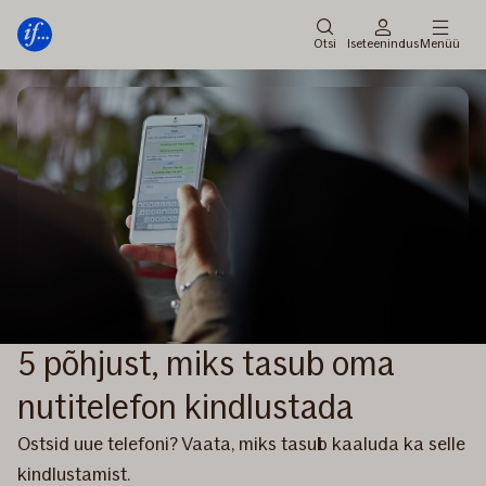
Peamenüü
Edasi
Otsi
Iseteenindus
Menüü
5 põhjust, miks tasub oma
nutitelefon kindlustada
Ostsid uue telefoni? Vaata, miks tasub kaaluda ka selle
kindlustamist.