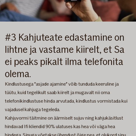
#3 Kahjuteate edastamine on
lihtne ja vastame kiirelt, et Sa
ei peaks pikalt ilma telefonita
olema.
Kindlustusega "asjade ajamine" võib tunduda keeruline ja
tüütu, kuid tegelikult saab kiirelt ja mugavalt nii oma
telefonikindlustuse hinda arvutada, kindlustus vormistada kui
vajadusel kahjuga tegeleda.
Kahjuvormi täitmine on äärmiselt sujuv ning kahjukäsitlust
hindavad Ifi kliendid 90% ulatuses kas hea või väga hea
hindega. Sinuga võetakse ühendust õige pea, et olukord sinu