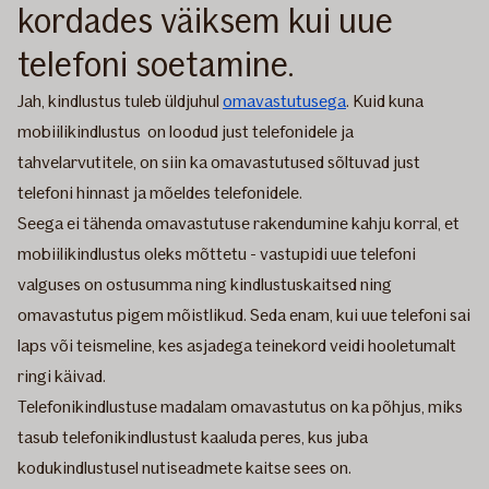
kordades väiksem kui uue
telefoni soetamine.
Jah, kindlustus tuleb üldjuhul
omavastutusega
. Kuid kuna
mobiilikindlustus on loodud just telefonidele ja
tahvelarvutitele, on siin ka omavastutused sõltuvad just
telefoni hinnast ja mõeldes telefonidele.
Seega ei tähenda omavastutuse rakendumine kahju korral, et
mobiilikindlustus oleks mõttetu - vastupidi uue telefoni
valguses on ostusumma ning kindlustuskaitsed ning
omavastutus pigem mõistlikud. Seda enam, kui uue telefoni sai
laps või teismeline, kes asjadega teinekord veidi hooletumalt
ringi käivad.
Telefonikindlustuse madalam omavastutus on ka põhjus, miks
tasub telefonikindlustust kaaluda peres, kus juba
kodukindlustusel nutiseadmete kaitse sees on.