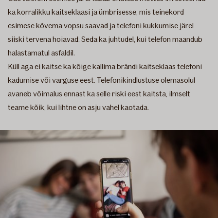
ka korralikku kaitseklaasi ja ümbrisesse, mis teinekord
esimese kõvema vopsu saavad ja telefoni kukkumise järel
siiski tervena hoiavad. Seda ka juhtudel, kui telefon maandub
halastamatul asfaldil.
Küll aga ei kaitse ka kõige kallima brändi kaitseklaas telefoni
kadumise või varguse eest. Telefonikindlustuse olemasolul
avaneb võimalus ennast ka selle riski eest kaitsta, ilmselt
teame kõik, kui lihtne on asju vahel kaotada.