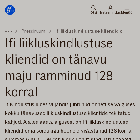
Peamenüü
Edasi
Otsi
Iseteenindus
Menüü
Pressiruum
Ifi liikluskindlustuse kliendid on tänavu maju ramminud 128 korral
Ifi liikluskindlustuse
kliendid on tänavu
maju ramminud 128
korral
If Kindlustus luges Viljandis juhtunud õnnetuse valguses
kokku tänavused liikluskindlustuse klientide tekitatud
kahjud. Alates aasta algusest on Ifi liikluskindlustuse
kliendid oma sõidukiga hooneid vigastanud 128 korral
summas 630 000 eurot. Kokku on If Kindlustus tänavu