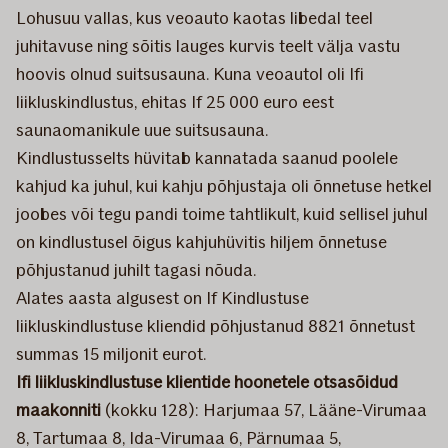
Lohusuu vallas, kus veoauto kaotas libedal teel
juhitavuse ning sõitis lauges kurvis teelt välja vastu
hoovis olnud suitsusauna. Kuna veoautol oli Ifi
liikluskindlustus, ehitas If 25 000 euro eest
saunaomanikule uue suitsusauna.
Kindlustusselts hüvitab kannatada saanud poolele
kahjud ka juhul, kui kahju põhjustaja oli õnnetuse hetkel
joobes või tegu pandi toime tahtlikult, kuid sellisel juhul
on kindlustusel õigus kahjuhüvitis hiljem õnnetuse
põhjustanud juhilt tagasi nõuda.
Alates aasta algusest on If Kindlustuse
liikluskindlustuse kliendid põhjustanud 8821 õnnetust
summas 15 miljonit eurot.
Ifi liikluskindlustuse klientide hoonetele otsasõidud
maakonniti
(kokku 128): Harjumaa 57, Lääne-Virumaa
8, Tartumaa 8, Ida-Virumaa 6, Pärnumaa 5,