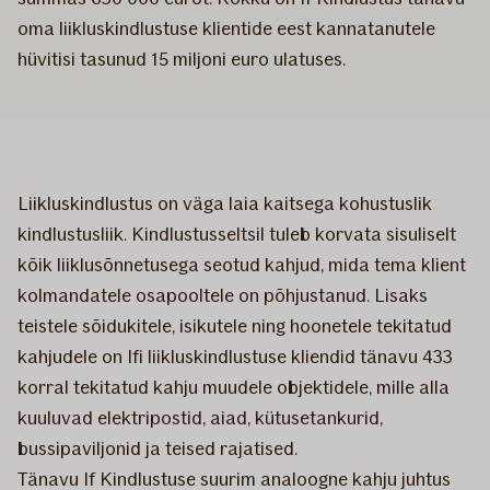
oma liikluskindlustuse klientide eest kannatanutele
hüvitisi tasunud 15 miljoni euro ulatuses.
Liikluskindlustus on väga laia kaitsega kohustuslik
kindlustusliik. Kindlustusseltsil tuleb korvata sisuliselt
kõik liiklusõnnetusega seotud kahjud, mida tema klient
kolmandatele osapooltele on põhjustanud. Lisaks
teistele sõidukitele, isikutele ning hoonetele tekitatud
kahjudele on Ifi liikluskindlustuse kliendid tänavu 433
korral tekitatud kahju muudele objektidele, mille alla
kuuluvad elektripostid, aiad, kütusetankurid,
bussipaviljonid ja teised rajatised.
Tänavu If Kindlustuse suurim analoogne kahju juhtus