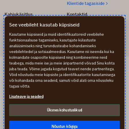
Klientide tagasiside
Kahjukäsitlus
Kontaktid
Kuidas toimida kahju
info@if.ee
See veebileht kasutab küpsiseid
korral?
Arveldus
Teata kahjust
777 1211
Kasutame küpsiseid ja muid identifikaatoreid veebilehe
funktsionaalsuse tagamiseks, kasutajate külastuste
analüüsimiseks ning turundusteabe kohandamiseks
veebilehtedel ja sotsiaalmeedias. Kasutame nii iseenda kui ka
kolmandate osapoolte küpsiseid ning kombineerime neid
teabega, mida meie ise ja meie äripartnerid võivad Sinu kohta
If Apdrošināšana LV
juba teada. Võime jagada kogutud teavet nende partneritega.
If draudimas LT
Võid nõustuda meie küpsiste ja identifikaatorite kasutamisega
Isikuandmete töötlemine
või kohandada oma seadeid, samuti võid alati oma nõusoleku
Ligipääsetavuse teave
tagasi võtta.
Küpsised (cookies)
Lisateave ja seaded
In English
По-русски
Üksnes kohustuslikud
facebook
youtube
instagram
linkedin
Külastate finantsteenust pakkuva ettevõtte kodulehekülge.
Soovitame enne lepingu sõlmimist tutvuda tingimustega ning
Nõustun kõigiga