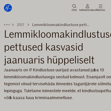
Peamenüü
Edasi
Otsi
Iseteenindus
Menüü
2017
Lemmikloomakindlustuse pettused kasvasid jaanuaris hüppeliselt
Lemmikloomakindlustus
pettused kasvasid
jaanuaris hüppeliselt
Jaanuaris on If Kindlustuse uurijad avastanud juba 10
lemmikloomakindlustusega seotud kelmust. Enamjaolt on
tegemist olnud tervisehäda ilmnedes tagantjärele sõlmit
lepinguga. Tuletame inimestele meelde, et kindlustuspettu
võib kaasa tuua kriminaalmenetluse.