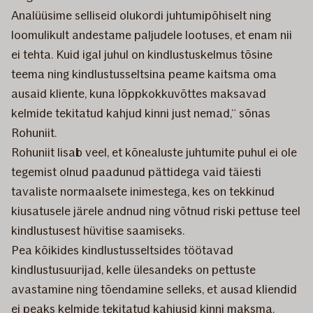
Analüüsime selliseid olukordi juhtumipõhiselt ning
loomulikult andestame paljudele lootuses, et enam nii
ei tehta. Kuid igal juhul on kindlustuskelmus tõsine
teema ning kindlustusseltsina peame kaitsma oma
ausaid kliente, kuna lõppkokkuvõttes maksavad
kelmide tekitatud kahjud kinni just nemad,“ sõnas
Rohuniit.
Rohuniit lisab veel, et kõnealuste juhtumite puhul ei ole
tegemist olnud paadunud pättidega vaid täiesti
tavaliste normaalsete inimestega, kes on tekkinud
kiusatusele järele andnud ning võtnud riski pettuse teel
kindlustusest hüvitise saamiseks.
Pea kõikides kindlustusseltsides töötavad
kindlustusuurijad, kelle ülesandeks on pettuste
avastamine ning tõendamine selleks, et ausad kliendid
ei peaks kelmide tekitatud kahjusid kinni maksma.