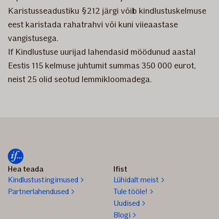
Karistusseadustiku §212 järgi võib kindlustuskelmuse
eest karistada rahatrahvi või kuni viieaastase
vangistusega.
If Kindlustuse uurijad lahendasid möödunud aastal
Eestis 115 kelmuse juhtumit summas 350 000 eurot,
neist 25 olid seotud lemmikloomadega.
Hea teada
Ifist
Kindlustustingimused
Lühidalt meist
Partnerlahendused
Tule tööle!
Uudised
Blogi