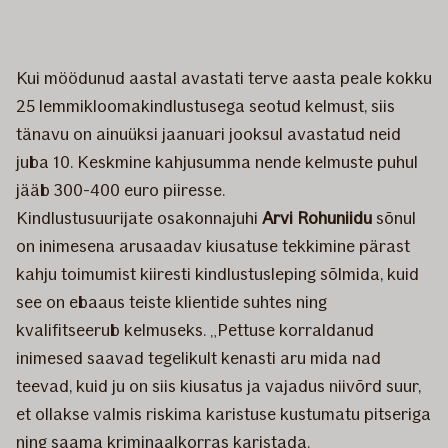
Kui möödunud aastal avastati terve aasta peale kokku
25 lemmikloomakindlustusega seotud kelmust, siis
tänavu on ainuüksi jaanuari jooksul avastatud neid
juba 10. Keskmine kahjusumma nende kelmuste puhul
jääb 300-400 euro piiresse.
Kindlustusuurijate osakonnajuhi
Arvi Rohuniidu
sõnul
on inimesena arusaadav kiusatuse tekkimine pärast
kahju toimumist kiiresti kindlustusleping sõlmida, kuid
see on ebaaus teiste klientide suhtes ning
kvalifitseerub kelmuseks. „Pettuse korraldanud
inimesed saavad tegelikult kenasti aru mida nad
teevad, kuid ju on siis kiusatus ja vajadus niivõrd suur,
et ollakse valmis riskima karistuse kustumatu pitseriga
ning saama kriminaalkorras karistada.