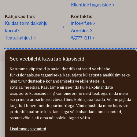
Klientide tagasiside
Kahjukäsitlus
Kontaktid
Kuidas toimida kahju
info@if.ee
korral?
Arveldus
Teata kahjust
777 1211
See veebileht kasutab küpsiseid
Kasutame küpsiseid ja muid identifikaatoreid veebilehe
If Apdrošināšana LV
funktsionaalsuse tagamiseks, kasutajate külastuste analüüsimiseks
If draudimas LT
ning turundusteabe kohandamiseks veebilehtedel ja
Isikuandmete töötlemine
sotsiaalmeedias. Kasutame nii iseenda kui ka kolmandate
Ligipääsetavuse teave
osapoolte küpsiseid ning kombineerime neid teabega, mida meie
Küpsised (cookies)
ise ja meie äripartnerid võivad Sinu kohta juba teada. Võime jagada
kogutud teavet nende partneritega. Võid nõustuda meie küpsiste
In English
ja identifikaatorite kasutamisega või kohandada oma seadeid,
По-русски
samuti võid alati oma nõusoleku tagasi võtta.
facebook
youtube
instagram
linkedin
Külastate finantsteenust pakkuva ettevõtte kodulehekülge.
Lisateave ja seaded
Soovitame enne lepingu sõlmimist tutvuda tingimustega ning