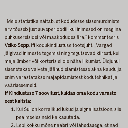
„Meie statistika näitab, et kodudesse sissemurdmiste
arv tõuseb just suveperioodil, kui inimesed on reeglina
puhkusereisidel või maakodudes ära,“ kommenteeris
Veiko Sepp
, Ifi kodukindlustuse tootejuht. „Vargad
jälgivad inimeste tegemisi ning tegutsevad kiiresti, kui
maja ümber või korteris ei ole näha liikumist.“Üldjuhul
sisenetakse valveta jäänud elamistesse akna kaudu ja
enim varastatakse majapidamistest kodutehnikat ja
väärisesemeid.
If Kindlustuse 7 soovitust, kuidas oma kodu varaste
eest kaitsta:
​Kui Sul on korralikud lukud ja signalisatsioon, siis
pea meeles neid ka kasutada.
Lepi kokku mõne naabri või lähedasega, et nad