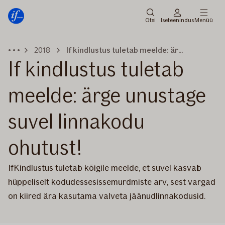
Peamenüü
Edasi
Otsi
Iseteenindus
Menüü
2018
If kindlustus tuletab meelde: ärge unustage suvel linnakodu ohutust!
If kindlustus tuletab
meelde: ärge unustage
suvel linnakodu
ohutust!
IfKindlustus tuletab kõigile meelde, et suvel kasvab
hüppeliselt kodudessesissemurdmiste arv, sest vargad
on kiired ära kasutama valveta jäänudlinnakodusid.