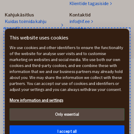
Klientide tagasiside
Kahjukäsitlus
Kontaktid
Kuidas toimida kahju
info@if.ee
korral?
Arveldus
Teata kahjust
777 1211
This website uses cookies
We use cookies and other identifiers to ensure the functionality
of the website for analyse user visits and to customise
marketing on websites and social media. We use both our own
cookies and third-party cookies, and we combine these with
If Apdrošināšana LV
information that we and our business partners may already hold
If draudimas LT
about you. We may share the information we collect with these
Isikuandmete töötlemine
partners. You can accept our use of cookies and identifiers or
Ligipääsetavuse teave
adjust your settings and you can always withdraw your consent.
Küpsised (cookies)
More information and settings
In English
По-русски
Only essential
facebook
youtube
instagram
linkedin
Külastate finantsteenust pakkuva ettevõtte kodulehekülge.
Soovitame enne lepingu sõlmimist tutvuda tingimustega ning
I accept all