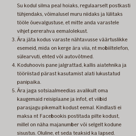
Su kodul silma peal hoiaks, regulaarselt postkasti
tühjendaks, võimalusel muru niidaks ja lülitaks
tööle õuevalgustuse, et mitte anda varastele
vihjet pererahva eemalolekust.
Ära jäta kodus varaste nähtavusse väärtuslikke
esemeid, mida on kerge ära viia, nt mobiiltelefon,
sülearvuti, ehted või autovõtmed.
Koduhoovis pane jalgrattad, kallis aiatehnika ja
tööriistad pärast kasutamist alati lukustatud
panipaika.
Ära jaga sotsiaalmeedias avalikult oma
kaugemaid reisiplaane ja infot, et viibid
parasjagu pikemalt kodust eemal. Kindlasti ei
maksa nt Facebookis postitada pilte kodust,
millel on näha majanumber või selgelt kodune
sisustus. Oluline, et seda teaksid ka lapsed.