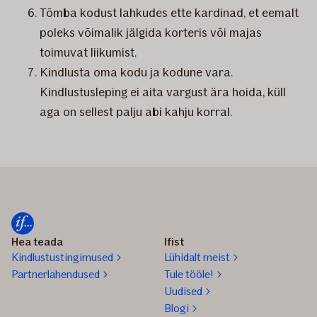
Tõmba kodust lahkudes ette kardinad, et eemalt
poleks võimalik jälgida korteris või majas
toimuvat liikumist.
Kindlusta oma kodu ja kodune vara.
Kindlustusleping ei aita vargust ära hoida, küll
aga on sellest palju abi kahju korral.​
Hea teada
Ifist
Kindlustustingimused
Lühidalt meist
Partnerlahendused
Tule tööle!
Uudised
Blogi