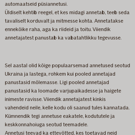
automaatseid püsiannetusi.
Üldiselt kehtib reegel, et kes midagi annetab, teeb seda
tavaliselt korduvalt ja mitmesse kohta. Annetatakse
ennekõike raha, aga ka riideid ja toitu. Viiendik
annetajatest panustab ka vabatahtlikku tegevusse.
Sel aastal olid kõige populaarsemad annetused seotud
Ukraina ja lastega, rohkem kui pooled annetajad
panustasid mõlemasse. Ligi pooled annetajad
panustasid ka loomade varjupaikadesse ja haigete
inimeste ravisse. Viiendik annetajatest kinkis
vahendeid neile, kelle kodu oli saanud tules kannatada.
Kümnendik tegi annetuse eakatele, kodututele ja
keskkonnahoiuga seotud teemadele.
Annetusi teevad ka ettevõtted, kes toetavad neid