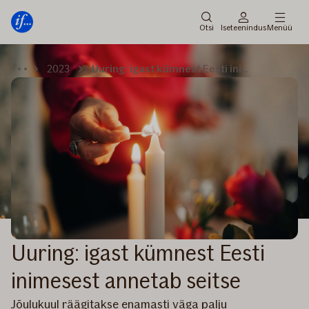
Peamenüü
Edasi
Otsi
Iseteenindus
Menüü
2023
Uuring: igast kümnest Eesti inimesest annetab seitse
Uuring: igast kümnest Eesti
inimesest annetab seitse
Jõulukuul räägitakse enamasti väga palju