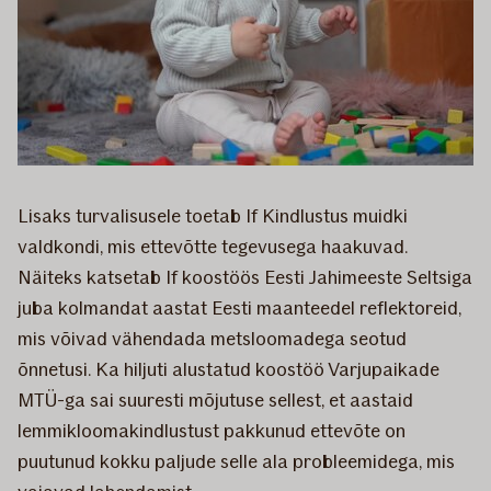
Lisaks turvalisusele toetab If Kindlustus muidki
valdkondi, mis ettevõtte tegevusega haakuvad.
Näiteks katsetab If koostöös Eesti Jahimeeste Seltsiga
juba kolmandat aastat Eesti maanteedel reflektoreid,
mis võivad vähendada metsloomadega seotud
õnnetusi. Ka hiljuti alustatud koostöö Varjupaikade
MTÜ-ga sai suuresti mõjutuse sellest, et aastaid
lemmikloomakindlustust pakkunud ettevõte on
puutunud kokku paljude selle ala probleemidega, mis