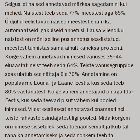
Selgus, et naised annetavad märksa sagedamini kui
mehed. Naistest teeb seda 77%, meestest aga 65%.
Üldjuhul eelistavad naised meestest enam ka
automaatseid igakuiseid annetusi. Lausa viiendikul
naistest on mõni selline püsiannetus seadistatud,
meestest tunnistas sama ainult kaheksa protsenti.
Kõige vähem annetavad inimesed vanuses 35–44
eluaastat, neist teeb seda 64%. Teiste vanusegruppide
seas ulatub see näitaja üle 70%. Annetamine on
populaarne Lõuna- ja Lääne-Eestis, kus seda teeb
80% vastanutest. Kõige vähem annetajaid on aga Ida-
Eestis, kus seda teevad pisut vähem kui pooled
inimesed. Viiest eestlasest annetavad enamasti neli,
teiste rahvuste esindajatest ligi pooled. Mida kõrgem
on inimese sissetulek, seda tõenäolisemalt jätkub tal
raha ka annetamiseks ja seda rohkem teeb ta