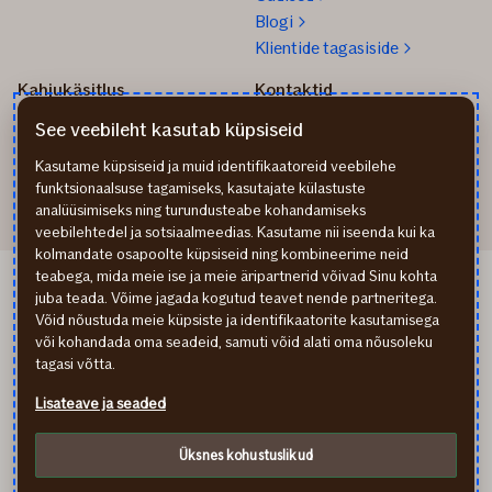
Blogi
Klientide tagasiside
Kahjukäsitlus
Kontaktid
Kuidas toimida kahju
info@if.ee
See veebileht kasutab küpsiseid
korral?
Arveldus
Teata kahjust
777 1211
Kasutame küpsiseid ja muid identifikaatoreid veebilehe
funktsionaalsuse tagamiseks, kasutajate külastuste
analüüsimiseks ning turundusteabe kohandamiseks
veebilehtedel ja sotsiaalmeedias. Kasutame nii iseenda kui ka
kolmandate osapoolte küpsiseid ning kombineerime neid
teabega, mida meie ise ja meie äripartnerid võivad Sinu kohta
If Apdrošināšana LV
juba teada. Võime jagada kogutud teavet nende partneritega.
If draudimas LT
Võid nõustuda meie küpsiste ja identifikaatorite kasutamisega
Isikuandmete töötlemine
või kohandada oma seadeid, samuti võid alati oma nõusoleku
Ligipääsetavuse teave
tagasi võtta.
Küpsised (cookies)
Lisateave ja seaded
In English
По-русски
Üksnes kohustuslikud
facebook
youtube
instagram
linkedin
Külastate finantsteenust pakkuva ettevõtte kodulehekülge.