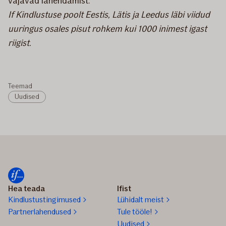
vajavad lahendamist.
If Kindlustuse poolt Eestis, Lätis ja Leedus läbi viidud
uuringus osales pisut rohkem kui 1000 inimest igast
riigist.
Teemad
Uudised
Hea teada
Ifist
Kindlustustingimused
Lühidalt meist
Partnerlahendused
Tule tööle!
Uudised