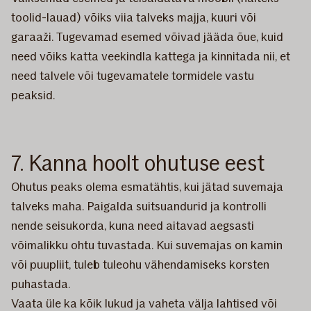
toolid-lauad) võiks viia talveks majja, kuuri või
garaaži. Tugevamad esemed võivad jääda õue, kuid
need võiks katta veekindla kattega ja kinnitada nii, et
need talvele või tugevamatele tormidele vastu
peaksid.
7. Kanna hoolt ohutuse eest
Ohutus peaks olema esmatähtis, kui jätad suvemaja
talveks maha. Paigalda suitsuandurid ja kontrolli
nende seisukorda, kuna need aitavad aegsasti
võimalikku ohtu tuvastada. Kui suvemajas on kamin
või puupliit, tuleb tuleohu vähendamiseks korsten
puhastada.
Vaata üle ka kõik lukud ja vaheta välja lahtised või