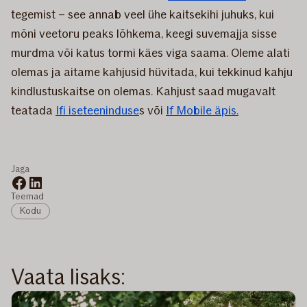
tegemist – see annab veel ühe kaitsekihi juhuks, kui
mõni veetoru peaks lõhkema, keegi suvemajja sisse
murdma või katus tormi käes viga saama. Oleme alati
olemas ja aitame kahjusid hüvitada, kui tekkinud kahju
kindlustuskaitse on olemas. Kahjust saad mugavalt
teatada
Ifi iseteeninduse
s või
If Mobile äpis.
Jaga
Teemad
Kodu
Vaata lisaks: