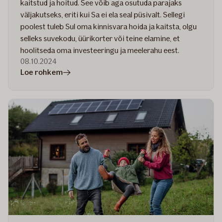
kaitstud ja hoitud. See võib aga osutuda parajaks
väljakutseks, eriti kui Sa ei ela seal püsivalt. Sellegi
poolest tuleb Sul oma kinnisvara hoida ja kaitsta, olgu
selleks suvekodu, üürikorter või teine elamine, et
hoolitseda oma investeeringu ja meelerahu eest.
08.10.2024
artiklis
Loe rohkem
Kuidas
kaitsta
oma
kodu
ja
muud
kinnisvara,
kui
oled
ise
ära