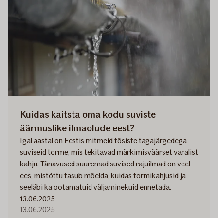
kodu
kindlustada?
Kuidas kaitsta oma kodu suviste
äärmuslike ilmaolude eest?
Igal aastal on Eestis mitmeid tõsiste tagajärgedega
suviseid torme, mis tekitavad märkimisväärset varalist
kahju. Tänavused suuremad suvised rajuilmad on veel
ees, mistõttu tasub mõelda, kuidas tormikahjusid ja
seeläbi ka ootamatuid väljaminekuid ennetada.
13.06.2025
13.06.2025