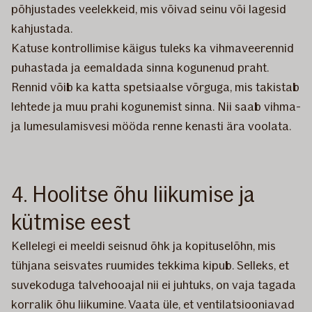
põhjustades veelekkeid, mis võivad seinu või lagesid
kahjustada.
Katuse kontrollimise käigus tuleks ka vihmaveerennid
puhastada ja eemaldada sinna kogunenud praht.
Rennid võib ka katta spetsiaalse võrguga, mis takistab
lehtede ja muu prahi kogunemist sinna. Nii saab vihma-
ja lumesulamisvesi mööda renne kenasti ära voolata.
4. Hoolitse õhu liikumise ja
kütmise eest
Kellelegi ei meeldi seisnud õhk ja kopituselõhn, mis
tühjana seisvates ruumides tekkima kipub. Selleks, et
suvekoduga talvehooajal nii ei juhtuks, on vaja tagada
korralik õhu liikumine. Vaata üle, et ventilatsiooniavad