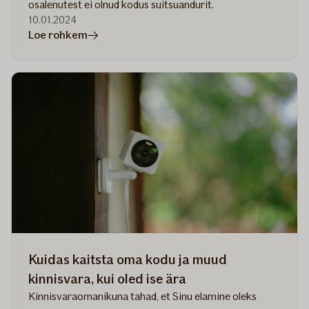
osalenutest ei olnud kodus suitsuandurit.
10.01.2024
artiklis
Loe rohkem
Suitsuandur:
selle
tähtsus,
kasutamine
ja
hooldus
Kuidas kaitsta oma kodu ja muud
kinnisvara, kui oled ise ära
Kinnisvaraomanikuna tahad, et Sinu elamine oleks