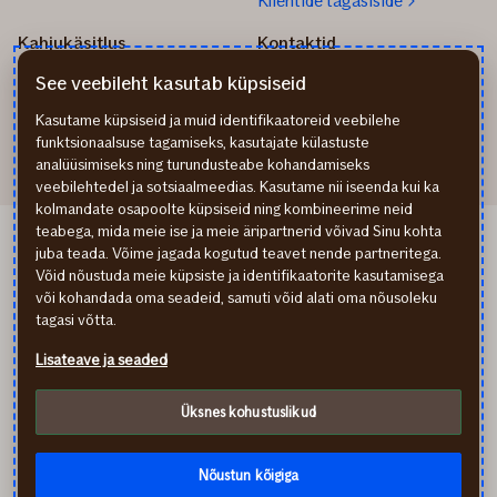
Klientide tagasiside
Kahjukäsitlus
Kontaktid
Kuidas toimida kahju
info@if.ee
See veebileht kasutab küpsiseid
korral?
Arveldus
Teata kahjust
777 1211
Kasutame küpsiseid ja muid identifikaatoreid veebilehe
funktsionaalsuse tagamiseks, kasutajate külastuste
analüüsimiseks ning turundusteabe kohandamiseks
veebilehtedel ja sotsiaalmeedias. Kasutame nii iseenda kui ka
kolmandate osapoolte küpsiseid ning kombineerime neid
teabega, mida meie ise ja meie äripartnerid võivad Sinu kohta
If Apdrošināšana LV
juba teada. Võime jagada kogutud teavet nende partneritega.
If draudimas LT
Võid nõustuda meie küpsiste ja identifikaatorite kasutamisega
Isikuandmete töötlemine
või kohandada oma seadeid, samuti võid alati oma nõusoleku
Ligipääsetavuse teave
tagasi võtta.
Küpsised (cookies)
Lisateave ja seaded
In English
По-русски
Üksnes kohustuslikud
facebook
youtube
instagram
linkedin
Külastate finantsteenust pakkuva ettevõtte kodulehekülge.
Soovitame enne lepingu sõlmimist tutvuda tingimustega ning
Nõustun kõigiga