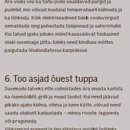
Ära võiks viia ka toitu-jooki sisaldavad purgid ja
pudelid, mis võivad madalal temperatuuril külmuda ja
ka lõhkeda. Kõik elektriseadmed tuleb vooluvõrgust
eemaldada ning puhastada tööpinnad ja sahvririiulid.
Kui tahad igaks juhuks mõnd kauasäilivat toiduainet
siiski suvemajja jätta, tuleks need kindluse mõttes
paigutada õhukindlatesse karpidesse.
6. Too asjad õuest tuppa
Suvekodu talveks ette valmistades ära unusta kaitsta
ka õuemööblit, grilli ja muud taolist. Kui need jäävad
pikaks ajaks külma, vihma ja lume kätte, võivad need
saada oluliselt kahjustada – minna rooste, laguneda
või praguneda.
Väiksemad esemed ja teisaldatava mööbli (näiteks