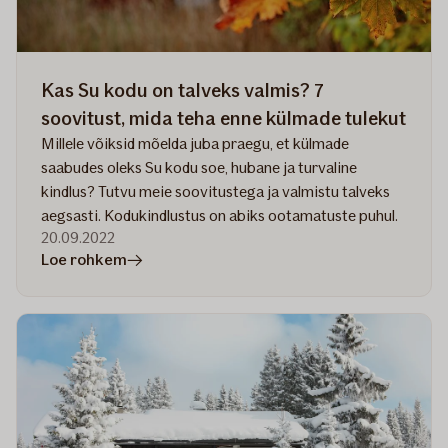
8
praktilist
soovitust
Kas Su kodu on talveks valmis? 7
soovitust, mida teha enne külmade tulekut
Millele võiksid mõelda juba praegu, et külmade
saabudes oleks Su kodu soe, hubane ja turvaline
kindlus? Tutvu meie soovitustega ja valmistu talveks
aegsasti. Kodukindlustus on abiks ootamatuste puhul.
20.09.2022
artiklis
Loe rohkem
Kas
Su
kodu
on
talveks
valmis?
7