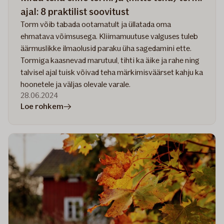
ajal: 8 praktilist soovitust
Torm võib tabada ootamatult ja üllatada oma
ehmatava võimsusega. Kliimamuutuse valguses tuleb
äärmuslikke ilmaolusid paraku üha sagedamini ette.
Tormiga kaasnevad marutuul, tihti ka äike ja rahe ning
talvisel ajal tuisk võivad teha märkimisväärset kahju ka
hoonetele ja väljas olevale varale.
28.06.2024
artiklis
Loe rohkem
Mida
teha
enne
tormi
ja
(mitte
teha)
tormi
ajal: