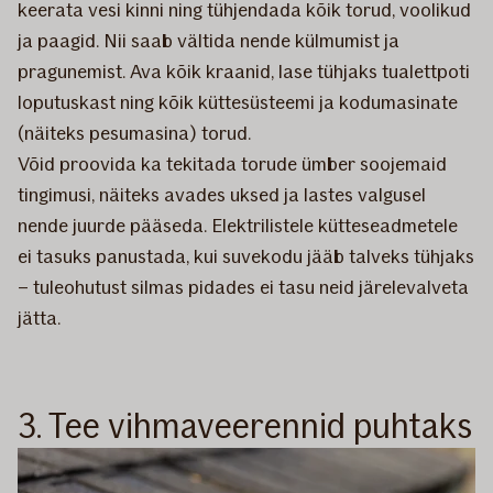
keerata vesi kinni ning tühjendada kõik torud, voolikud
ja paagid. Nii saab vältida nende külmumist ja
pragunemist. Ava kõik kraanid, lase tühjaks tualettpoti
loputuskast ning kõik küttesüsteemi ja kodumasinate
(näiteks pesumasina) torud.
Võid proovida ka tekitada torude ümber soojemaid
tingimusi, näiteks avades uksed ja lastes valgusel
nende juurde pääseda. Elektrilistele kütteseadmetele
ei tasuks panustada, kui suvekodu jääb talveks tühjaks
– tuleohutust silmas pidades ei tasu neid järelevalveta
jätta.
3. Tee vihmaveerennid puhtaks