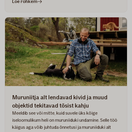
artiklis
Loe rohkem
Kuidas
kaitsta
oma
kodu
suviste
äärmuslike
ilmaolude
eest?
Muruniitja alt lendavad kivid ja muud
objektid tekitavad tõsist kahju
Meeldib see või mitte, kuid suvele üks kõige
iseloomulikum heli on muruniiduki undamine. Selle töö
käigus aga võib juhtuda õnnetusi ja muruniiduki alt