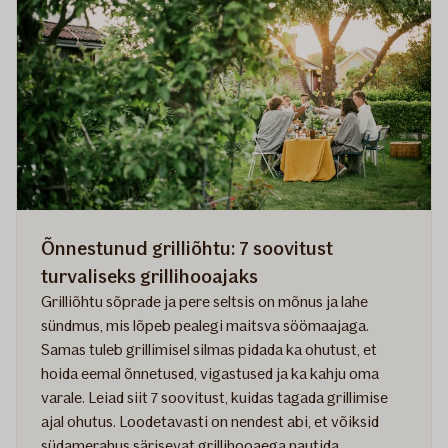
Õnnestunud grilliõhtu: 7 soovitust
turvaliseks grillihooajaks
Grilliõhtu sõprade ja pere seltsis on mõnus ja lahe
sündmus, mis lõpeb pealegi maitsva söömaajaga.
Samas tuleb grillimisel silmas pidada ka ohutust, et
hoida eemal õnnetused, vigastused ja ka kahju oma
varale. Leiad siit 7 soovitust, kuidas tagada grillimise
ajal ohutus. Loodetavasti on nendest abi, et võiksid
südamerahus särisevat grillihooaega nautida.