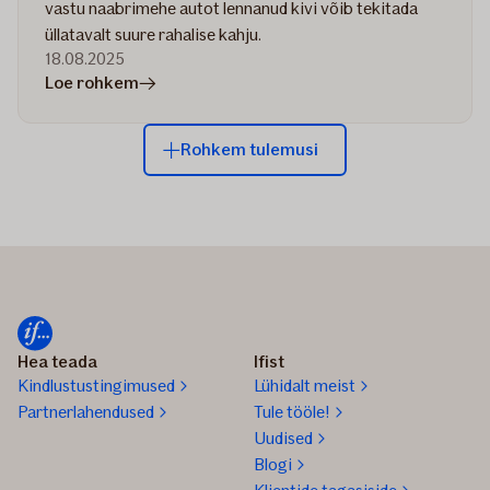
vastu naabrimehe autot lennanud kivi võib tekitada
üllatavalt suure rahalise kahju.
18.08.2025
artiklis
Loe rohkem
Muruniitja
alt
Rohkem tulemusi
lendavad
kivid
ja
muud
objektid
tekitavad
tõsist
kahju
Hea teada
Ifist
Kindlustustingimused
Lühidalt meist
Partnerlahendused
Tule tööle!
Uudised
Blogi