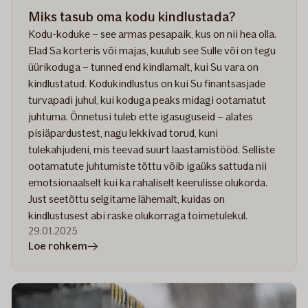
Miks tasub oma kodu kindlustada?
Kodu-koduke – see armas pesapaik, kus on nii hea olla.
Elad Sa korteris või majas, kuulub see Sulle või on tegu
üürikoduga – tunned end kindlamalt, kui Su vara on
kindlustatud. Kodukindlustus on kui Su finantsasjade
turvapadi juhul, kui koduga peaks midagi ootamatut
juhtuma. Õnnetusi tuleb ette igasuguseid – alates
pisiäpardustest, nagu lekkivad torud, kuni
tulekahjudeni, mis teevad suurt laastamistööd. Selliste
ootamatute juhtumiste tõttu võib igaüks sattuda nii
emotsionaalselt kui ka rahaliselt keerulisse olukorda.
Just seetõttu selgitame lähemalt, kuidas on
kindlustusest abi raske olukorraga toimetulekul.
29.01.2025
artiklis
Loe rohkem
Miks
tasub
oma