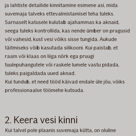
ja lahtiste detailide kinnitamine esimene asi, mida
suvemaja talveks ettevalmistamisel teha tuleks.
Sarnaselt katusele kulutab ajahammas ka aknaid,
seega tuleks kontrollida, kas nende ümber on pragusid
või vahesid, kust vesi võiks sisse tungida. Aukude
täitmiseks võib kasutada silikooni. Kui paistab, et
raam või klaas on liiga nõrk ega pruugi
tuulepuhangutele või raskele lumele vastu pidada,
tuleks paigaldada uued aknad.
Kui tundub, et need tööd käivad endale üle jõu, võiks
professionaalse töömehe kutsuda.
2. Keera vesi kinni
Kui talvel pole plaanis suvemaja kütta, on oluline