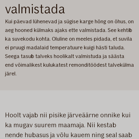
valmistada
Kui päevad lühenevad ja sügise karge hõng on õhus, on
aeg hooned külmaks ajaks ette valmistada. See kehtib
ka suvekodu kohta. Oluline on meeles pidada, et suvila
ei pruugi madalaid temperatuure kuigi hästi taluda.
Seega tasub talveks hoolikalt valmistuda ja säästa
end võimalikest kulukatest remonditöödest talvekülma
järel.
Hoolt vajab nii pisike järveäärne onnike kui
ka mugav suurem maamaja. Nii kestab
nende hubasus ja võlu kauem ning seal saab