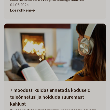
04.06.2024
artiklis
Loe rohkem
Õnnestunud
grilliõhtu:
7
soovitust
turvaliseks
grillihooajaks
7 moodust, kuidas ennetada koduseid
tuleõnnetusi ja hoiduda suuremast
kahjust