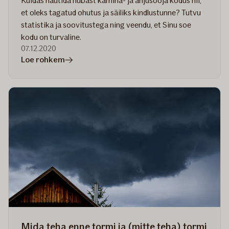
Kuidas nautida hubast kamina- ja ahjusooja kodus nii,
et oleks tagatud ohutus ja säiliks kindlustunne? Tutvu
statistika ja soovitustega ning veendu, et Sinu soe
kodu on turvaline.
07.12.2020
artiklis
Loe rohkem
7
moodust,
kuidas
ennetada
koduseid
tuleõnnetusi
ja
hoiduda
suuremast
kahjust
Mida teha enne tormi ja (mitte teha) tormi