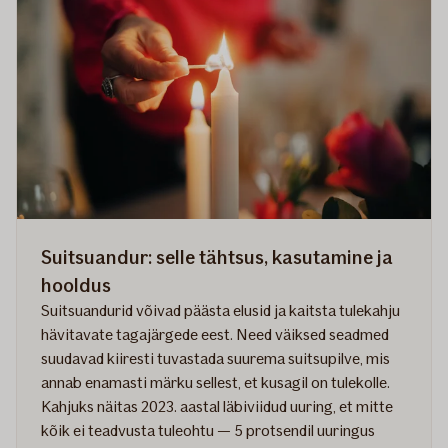
kuidas
suvila
talveks
ette
valmistada
Suitsuandur: selle tähtsus, kasutamine ja
hooldus
Suitsuandurid võivad päästa elusid ja kaitsta tulekahju
hävitavate tagajärgede eest. Need väiksed seadmed
suudavad kiiresti tuvastada suurema suitsupilve, mis
annab enamasti märku sellest, et kusagil on tulekolle.
Kahjuks näitas 2023. aastal läbiviidud uuring, et mitte
kõik ei teadvusta tuleohtu — 5 protsendil uuringus