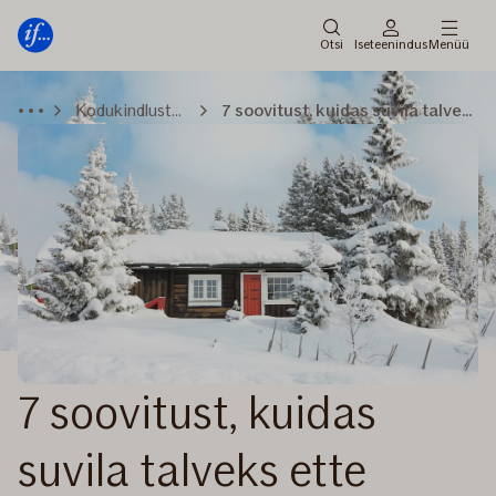
Peamenüü
Edasi
Otsi
Iseteenindus
Menüü
Kodukindlustus
7 soovitust, kuidas suvila talveks ette valmistada
7 soovitust, kuidas
suvila talveks ette