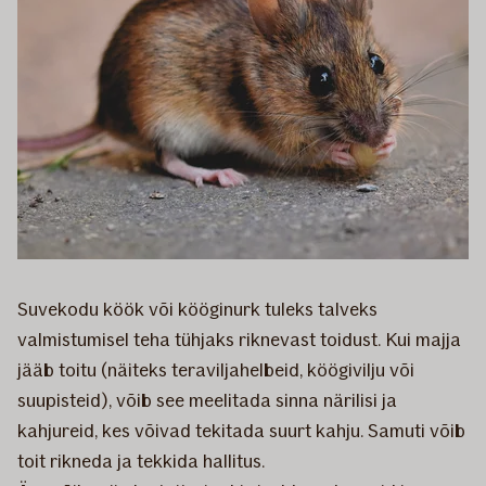
Suvekodu köök või kööginurk tuleks talveks
valmistumisel teha tühjaks riknevast toidust. Kui majja
jääb toitu (näiteks teraviljahelbeid, köögivilju või
suupisteid), võib see meelitada sinna närilisi ja
kahjureid, kes võivad tekitada suurt kahju. Samuti võib
toit rikneda ja tekkida hallitus.