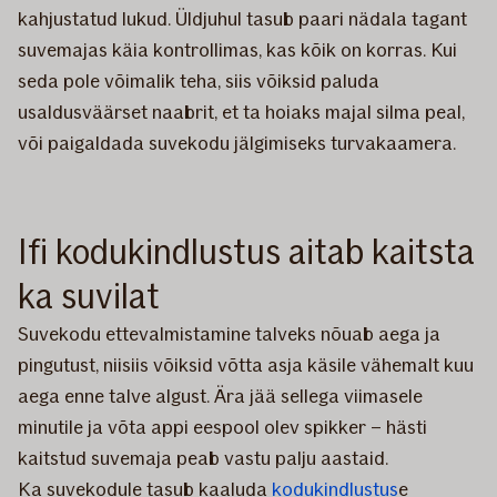
kahjustatud lukud. Üldjuhul tasub paari nädala tagant
suvemajas käia kontrollimas, kas kõik on korras. Kui
seda pole võimalik teha, siis võiksid paluda
usaldusväärset naabrit, et ta hoiaks majal silma peal,
või paigaldada suvekodu jälgimiseks turvakaamera.
Ifi kodukindlustus aitab kaitsta
ka suvilat
Suvekodu ettevalmistamine talveks nõuab aega ja
pingutust, niisiis võiksid võtta asja käsile vähemalt kuu
aega enne talve algust. Ära jää sellega viimasele
minutile ja võta appi eespool olev spikker – hästi
kaitstud suvemaja peab vastu palju aastaid.
Ka suvekodule tasub kaaluda
kodukindlustus
e