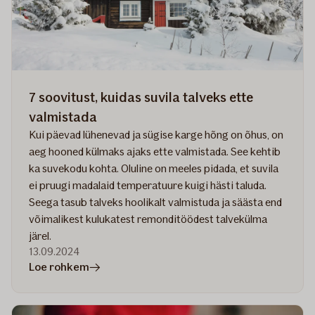
soovitust,
mida
teha
enne
külmade
tulekut
7 soovitust, kuidas suvila talveks ette
valmistada
Kui päevad lühenevad ja sügise karge hõng on õhus, on
aeg hooned külmaks ajaks ette valmistada. See kehtib
ka suvekodu kohta. Oluline on meeles pidada, et suvila
ei pruugi madalaid temperatuure kuigi hästi taluda.
Seega tasub talveks hoolikalt valmistuda ja säästa end
võimalikest kulukatest remonditöödest talvekülma
järel.
13.09.2024
artiklis
Loe rohkem
7
soovitust,