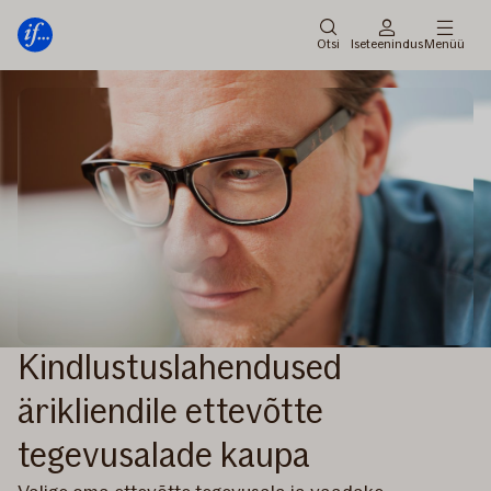
Peamenüü
Edasi
Otsi
Iseteenindus
Menüü
Kindlustuslahendused
ärikliendile ettevõtte
tegevusalade kaupa