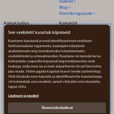
Uudised
Blogi
Klientide tagasiside
Kahjukäsitlus
Kontaktid
Kuidas toimida kahju
info@if.ee
See veebileht kasutab küpsiseid
korral?
Arveldus
Teata kahjust
777 1211
Kasutame küpsiseid ja muid identifikaatoreid veebilehe
funktsionaalsuse tagamiseks, kasutajate külastuste
analüüsimiseks ning turundusteabe kohandamiseks
veebilehtedel ja sotsiaalmeedias. Kasutame nii iseenda kui ka
kolmandate osapoolte küpsiseid ning kombineerime neid
teabega, mida meie ise ja meie äripartnerid võivad Sinu kohta
If Apdrošināšana LV
juba teada. Võime jagada kogutud teavet nende partneritega.
If draudimas LT
Võid nõustuda meie küpsiste ja identifikaatorite kasutamisega
Isikuandmete töötlemine
või kohandada oma seadeid, samuti võid alati oma nõusoleku
Ligipääsetavuse teave
tagasi võtta.
Küpsised (cookies)
Lisateave ja seaded
In English
По-русски
Üksnes kohustuslikud
facebook
youtube
instagram
linkedin