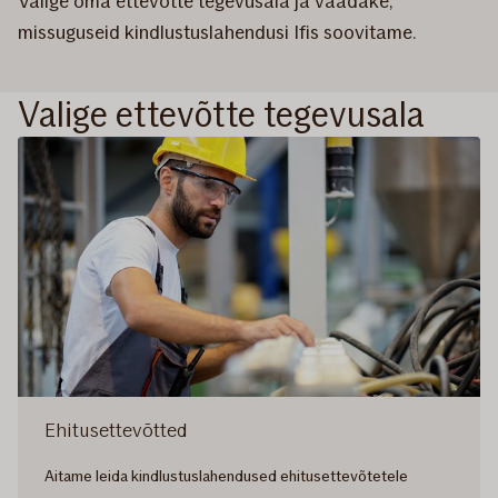
Valige oma ettevõtte tegevusala ja vaadake,
missuguseid kindlustuslahendusi Ifis soovitame.
Valige ettevõtte tegevusala
Ehitusettevõtted
Aitame leida kindlustuslahendused ehitusettevõtetele