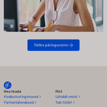
Täitke päringuvorm
Hea teada
Ifist
Kindlustustingimused
Lühidalt meist
Partnerlahendused
Tule tööle!