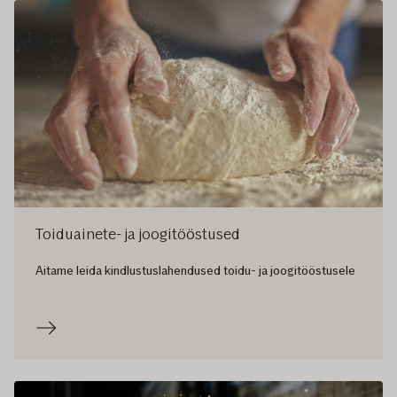
Toiduainete- ja joogitööstused
Aitame leida kindlustuslahendused toidu- ja joogitööstusele