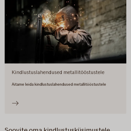
Kindlustuslahendused metallitööstustele
Aitame leida kindlustuslahendused metallitööstustele
Soovite oma kindlustusküsimustele