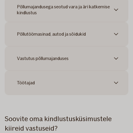
Põllumajandusega seotud vara ja äri katkemise
kindlustus
Põllutöömasinad, autod ja sõidukid
Vastutus põllumajanduses
Töötajad
Soovite oma kindlustusküsimustele
kiireid vastuseid?