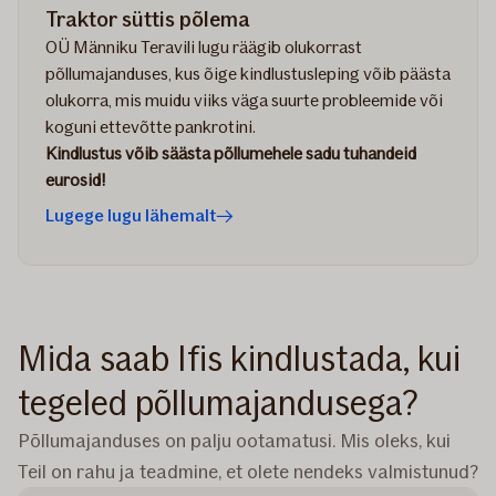
Traktor süttis põlema
OÜ Männiku Teravili lugu räägib olukorrast
põllumajanduses, kus õige kindlustusleping võib päästa
olukorra, mis muidu viiks väga suurte probleemide või
koguni ettevõtte pankrotini.
Kindlustus võib säästa põllumehele sadu tuhandeid
eurosid!
Lugege lugu lähemalt
Mida saab Ifis kindlustada, kui
tegeled põllumajandusega?
Põllumajanduses on palju ootamatusi. Mis oleks, kui
Teil on rahu ja teadmine, et olete nendeks valmistunud?