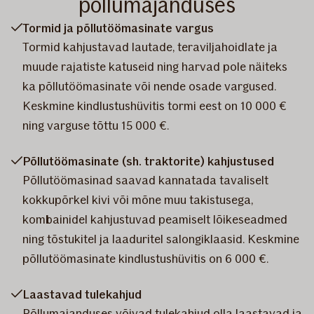
põllumajanduses
Tormid ja põllutöömasinate vargus
Tormid kahjustavad lautade, teraviljahoidlate ja
muude rajatiste katuseid ning harvad pole näiteks
ka põllutöömasinate või nende osade vargused.
Keskmine kindlustushüvitis tormi eest on 10 000 €
ning varguse tõttu 15 000 €.
Põllutöömasinate (sh. traktorite) kahjustused
Põllutöömasinad saavad kannatada tavaliselt
kokkupõrkel kivi või mõne muu takistusega,
kombainidel kahjustuvad peamiselt lõikeseadmed
ning tõstukitel ja laaduritel salongiklaasid. Keskmine
põllutöömasinate kindlustushüvitis on 6 000 €.
Laastavad tulekahjud
Põllumajanduses võivad tulekahjud olla laastavad ja