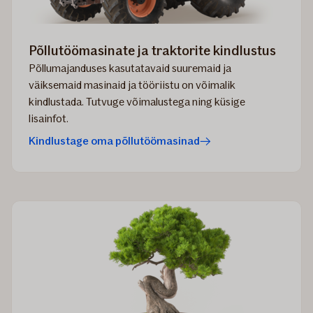
Põllutöömasinate ja traktorite kindlustus
Põllumajanduses kasutatavaid suuremaid ja
väiksemaid masinaid ja tööriistu on võimalik
kindlustada. Tutvuge võimalustega ning küsige
lisainfot.
Kindlustage oma põllutöömasinad