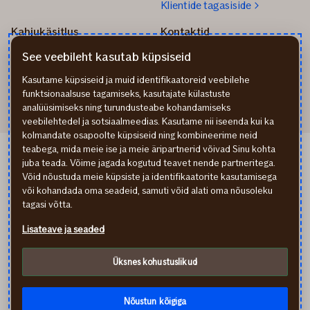
Klientide tagasiside
Kahjukäsitlus
Kontaktid
Kuidas toimida kahju
info@if.ee
See veebileht kasutab küpsiseid
korral?
Arveldus
Teata kahjust
777 1211
Kasutame küpsiseid ja muid identifikaatoreid veebilehe
funktsionaalsuse tagamiseks, kasutajate külastuste
analüüsimiseks ning turundusteabe kohandamiseks
veebilehtedel ja sotsiaalmeedias. Kasutame nii iseenda kui ka
kolmandate osapoolte küpsiseid ning kombineerime neid
teabega, mida meie ise ja meie äripartnerid võivad Sinu kohta
If Apdrošināšana LV
juba teada. Võime jagada kogutud teavet nende partneritega.
If draudimas LT
Võid nõustuda meie küpsiste ja identifikaatorite kasutamisega
Isikuandmete töötlemine
või kohandada oma seadeid, samuti võid alati oma nõusoleku
Ligipääsetavuse teave
tagasi võtta.
Küpsised (cookies)
Lisateave ja seaded
In English
По-русски
Üksnes kohustuslikud
facebook
youtube
instagram
linkedin
Külastate finantsteenust pakkuva ettevõtte kodulehekülge.
Soovitame enne lepingu sõlmimist tutvuda tingimustega ning
Nõustun kõigiga