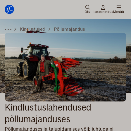
Peamenüü
Edasi
Otsi
Iseteenindus
Menüü
Kindlustused
Põllumajandus
Kindlustuslahendused
põllumajanduses
Põllumajanduses ja talupidamises võib juhtuda nii