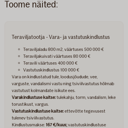
Toome näited:
Teraviljatootja - Vara- ja vastutuskindlustus
Teraviljaladu 800 m2, väärtuses 500 000 €
Teraviljakuivati ​​väärtuses 80 000 €
Teravili väärtuses 400 000 €
Vastutuskindlustus 100 000 €
Vara on kindlustatud tule, loodusjõudude, vee,
varguste, vandalismi vastu ning tsiviilvastutus hõlmab
vastutust kolmandate isikute ees.
Varakindlustuse kaitse:
tulekahju, torm, vandalism, leke
torustikust, vargus.
Vastutuskindlustuse kaitse:
ettevõtte tegevusest
tulenev tsiviilvastutus.
Kindlustusmakse:
167 €/kuus;
vastutuskindlustuse