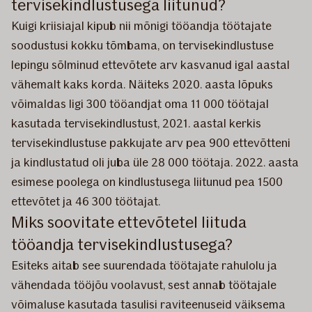
tervisekindlustusega liitunud?
Kuigi kriisiajal kipub nii mõnigi tööandja töötajate
soodustusi kokku tõmbama, on tervisekindlustuse
lepingu sõlminud ettevõtete arv kasvanud igal aastal
vähemalt kaks korda. Näiteks 2020. aasta lõpuks
võimaldas ligi 300 tööandjat oma 11 000 töötajal
kasutada tervisekindlustust, 2021. aastal kerkis
tervisekindlustuse pakkujate arv pea 900 ettevõtteni
ja kindlustatud oli juba üle 28 000 töötaja. 2022. aasta
esimese poolega on kindlustusega liitunud pea 1500
ettevõtet ja 46 300 töötajat.
Miks soovitate ettevõtetel liituda
tööandja tervisekindlustusega?
Esiteks aitab see suurendada töötajate rahulolu ja
vähendada tööjõu voolavust, sest annab töötajale
võimaluse kasutada tasulisi raviteenuseid väiksema