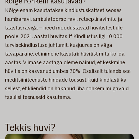
kõige rohkem kasutavad?
Kõige enam kasutatakse kindlustuskaitset seoses
hambaravi, ambulatoorse ravi, retseptiravimite ja
taastusraviga – need moodustavad hüvitistest üle
poole. 2021. aastal hüvitas If Kindlustus ligi 10 000
tervisekindlustuse juhtumit, kusjuures on väga
tavapärane, et inimene kasutab hüvitist mitu korda
aastas. Viimase aastaga oleme näinud, et keskmine
hüvitis on kasvanud umbes 20%. Osaliselt tuleneb see
meditsiiniteenuste hindade tõusust, kuid kindlasti ka
sellest, et kliendid on hakanud üha rohkem mugavaid
tasulisi teenuseid kasutama.
Tekkis huvi?