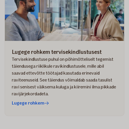
Lugege rohkem tervisekindlustusest
Tervisekindlustuse puhul on põhimõtteliselt tegemist
täiendusega riiklikule ravikindlustusele, mille abil
saavad ettevõtte töötajad kasutada erinevaid
raviteenuseid. See täiendus võimaldab saada tasulist
ravi senisest väiksema kuluga ja kiiremini ilma pikkade
ravijärjekordadeta.
Lugege rohkem