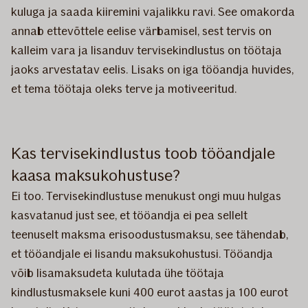
kuluga ja saada kiiremini vajalikku ravi. See omakorda
annab ettevõttele eelise värbamisel, sest tervis on
kalleim vara ja lisanduv tervisekindlustus on töötaja
jaoks arvestatav eelis. Lisaks on iga tööandja huvides,
et tema töötaja oleks terve ja motiveeritud.
Kas tervisekindlustus toob tööandjale
kaasa maksukohustuse?
Ei too. Tervisekindlustuse menukust ongi muu hulgas
kasvatanud just see, et tööandja ei pea sellelt
teenuselt maksma erisoodustusmaksu, see tähendab,
et tööandjale ei lisandu maksukohustusi. Tööandja
võib lisamaksudeta kulutada ühe töötaja
kindlustusmaksele kuni 400 eurot aastas ja 100 eurot