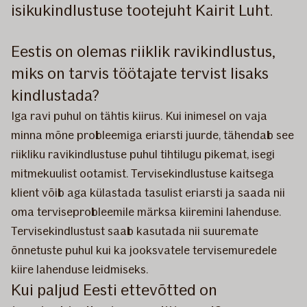
isikukindlustuse tootejuht Kairit Luht.
Eestis on olemas riiklik ravikindlustus,
miks on tarvis töötajate tervist lisaks
kindlustada?
Iga ravi puhul on tähtis kiirus. Kui inimesel on vaja
minna mõne probleemiga eriarsti juurde, tähendab see
riikliku ravikindlustuse puhul tihtilugu pikemat, isegi
mitmekuulist ootamist. Tervisekindlustuse kaitsega
klient võib aga külastada tasulist eriarsti ja saada nii
oma terviseprobleemile märksa kiiremini lahenduse.
Tervisekindlustust saab kasutada nii suuremate
õnnetuste puhul kui ka jooksvatele tervisemuredele
kiire lahenduse leidmiseks.
Kui paljud Eesti ettevõtted on