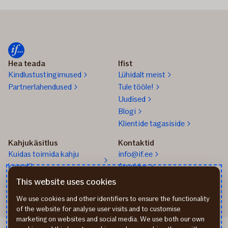
Hea teada
Ifist
Kindlustustingimused
Lühidalt meist
Partnerlahendused
Tule tööle!
Uudised
Blogi
Klientide tagasiside
Kahjukäsitlus
Kontaktid
Kuidas toimida kahju
info@if.ee
korral?
Arveldus
Teata kahjust
777 1211
This website uses cookies
We use cookies and other identifiers to ensure the functionality
of the website for analyse user visits and to customise
marketing on websites and social media. We use both our own