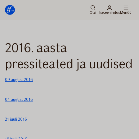
Peamenüü
Edasi
Otsi
Iseteenindus
Menüü
2016. aasta
pressiteated ja uudised
09 august 2016
04 august 2016
21 juuli 2016