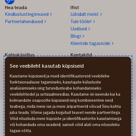
Hea teada
Ifist
Kindlustustingimused
Lühidalt meist
Partnerlahendused
Tule tööle!
Uudised
Blogi
Klientide tagasiside
Kahjukäsitlus
Kontaktid
Kuidas toimida kahju
info@if.ee
See veebileht kasutab küpsiseid
korral?
Arveldus
Teata kahjust
777 1211
Kasutame küpsiseid ja muid identifikaatoreid veebilehe
funktsionaalsuse tagamiseks, kasutajate külastuste
analüüsimiseks ning turundusteabe kohandamiseks
veebilehtedel ja sotsiaalmeedias. Kasutame nii iseenda kui ka
kolmandate osapoolte küpsiseid ning kombineerime neid
teabega, mida meie ise ja meie äripartnerid võivad Sinu kohta
If Apdrošināšana LV
juba teada. Võime jagada kogutud teavet nende partneritega.
If draudimas LT
Võid nõustuda meie küpsiste ja identifikaatorite kasutamisega
Isikuandmete töötlemine
või kohandada oma seadeid, samuti võid alati oma nõusoleku
Ligipääsetavuse teave
tagasi võtta.